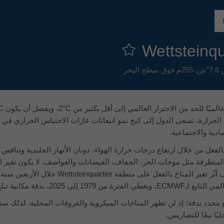
255م فوق سطح البحر
الحرارة، تسعى الدول إلى كبح نمو انبعاثات غازات الاحتباس الحراري في
ادية والاجتماعية.
لفعل من خلال ارتفاع درجات حرارة الهواء، ذوبان الأنهار الجليدية وتناقص ا
متطرفة مثل موجات الحر، الجفاف، الفيضانات والعواصف. لا يكون تغير الم
202، بدقة مكانية تبلغ 30 كم.
محدد بدقة؛ إذ لن تظهر المناخات الميكروية والفروقات المحلية. لذلك ست
ا تبعًا للتضاريس.