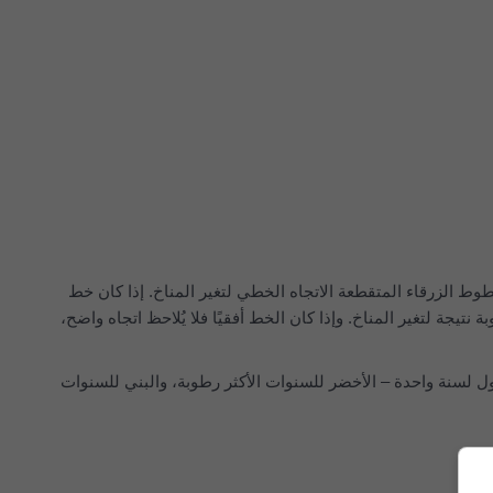
وي تقديراً لمتوسط إجمالي الهطول للمنطقة الأكبر من Wettsteinquartier. تمثل الخطوط الزرقاء المتقطعة الاتجاه الخطي لتغير المناخ. إذا كان خط
ار إلى اليمين، فإن اتجاه الهطول إيجابي ويصبح الطقس في Wettsteinquartier أكثر رطوبة نتيجة لتغير المناخ. وإذا كان الخط أفقيًا فلا يُلاحظ اتجاه واضح،
 لسنة واحدة – الأخضر للسنوات الأكثر رطوبة، والبني للسنوات