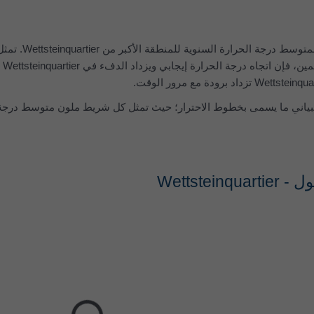
يُظهر الرسم ا
خط
ياني ما يسمى بخطوط الاحترار؛ حيث تمثل كل شريط ملون متوسط درجة الح
Wettstei