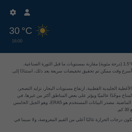
30 °C
16:00
يضع اتفاق باريس لعام 2015 إطارًا عالميًا للحد من الاحترار العالمي إلى أقل بكثير من ‎2°C، ويفضل أن يكون ‎1.5°C (درجة مئوية) مقارنة بمستويات ما قبل الثورة الصناعية.
 أسرع وقت ممكن ثم تحقيق تخفيضات سريعة بعد ذلك، استنادًا إلى
لأغطية الجليدية القطبية، ارتفاع مستويات البحار، تزايد التصحر،
ناخ موحّدًا عالميًا ويؤثر على بعض المناطق أكثر من غيرها. في
المخططات التالية، يمكنك رؤية كيف أثّر تغير المناخ بالفعل على منطقة Wettsteinquartier خلال الأربعين سنة الماضية. مصدر البيانات المستخدم هو ERA5، وهو الجيل الخامس
كون درجات الحرارة غالبًا أعلى من القيم المعروضة، ولا سيما في