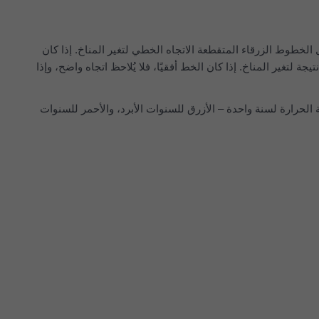
لبياني العلوي تقديراً لمتوسط درجة الحرارة السنوية للمنطقة الأكبر من Wettsteinquartier. تمثل الخطوط الزرقاء المتقطعة الاتجاه الخطي لتغير المناخ. إذا كان
 الاتجاه يرتفع من اليسار إلى اليمين، فإن اتجاه درجة الحرارة إيجابي ويزداد الدفء في Wettsteinquartier نتيجة لتغير المناخ. إذا كان الخط أفقيًا، فلا يُلاحظ اتجاه واضح، وإذا
رارة لسنة واحدة – الأزرق للسنوات الأبرد، والأحمر للسنوات