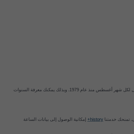
يركز هذا الرسم البياني على الشهر المحدد. فإذا اخترت مثلاً أغسطس، فسيُعرض شذوذ درجة الحرارة والهطول لكل شهر أغسطس منذ عام 1979. وبذلك يمكنك معرفة السنوات
لى. تمنحك خدمتنا
history+
إمكانية الوصول إلى بيانات الساعة