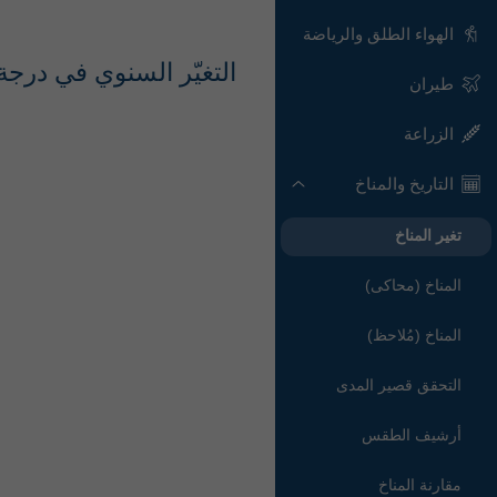
الهواء الطلق والرياضة
التغيّر السنوي في درجة الحرارة tier
طيران
الزراعة
التاريخ والمناخ
تغير المناخ
المناخ (محاكى)
المناخ (مُلاحظ)
التحقق قصير المدى
أرشيف الطقس
مقارنة المناخ