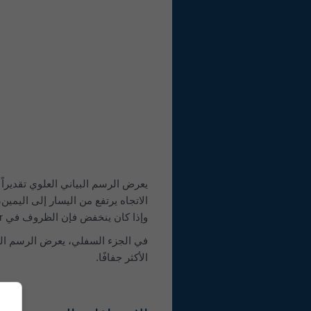
وإذا كان ينخفض فإن الظروف في Wettsteinquartier تصبح أكثر جفافًا مع مرور الوقت.
في الجزء السفلي، يعرض الرسم الب
الأكثر جفافًا.