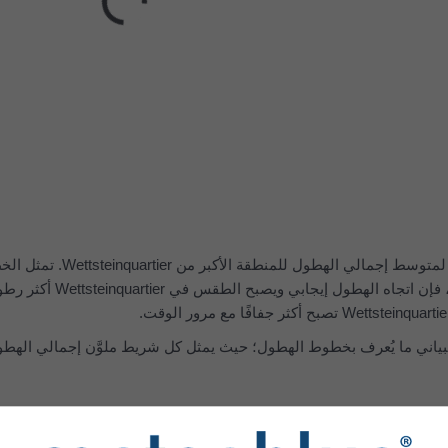
يعرض الرسم البياني العل
الاتجاه يرتفع من اليس
ياني ما يُعرف بخطوط الهطول؛ حيث يمثل كل شريط ملوَّن إجمالي الهطول