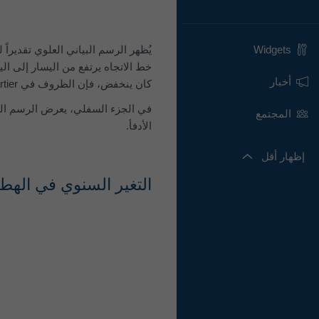
Widgets
أخبار
كان ينخفض، فإن الظروف في Wettsteinquartier تزداد برودة مع مرور الوقت.
في الجزء السفلي، يعرض الرسم الب
المجتمع
الأدفأ.
إظهار أقل
التغير السنوي في الهطول - nquartier