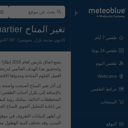
تغير المناخ Wettsteinquartier
طقس 7 أيام
كانتون مدينة بازل
,
سويسرا
,
47.56°ش 7.6°ش,
طقس 14 يومًا
طقس اليوم
ولتحقيق هذا الهدف العالمي لدرجة 
أفضل العلوم المتاحة وجدواها الاقتص
Webcams
إن آثار تغير المناخ أصبحت واضحة با
خرائط الطقس
بالإضافة إلى تكرار أحداث الطقس ال
المنتجات
من إعادة التحليل الجوي للمناخ العالمي التابع لـECMWF، ويغطي الفترة من 1979 إلى 5
لن تُظهر البيانات الظروف في موقع 
المدن، وقد تختلف كمية الهطول محليً
التوقع