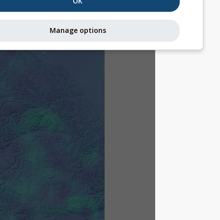
OK
Manage options