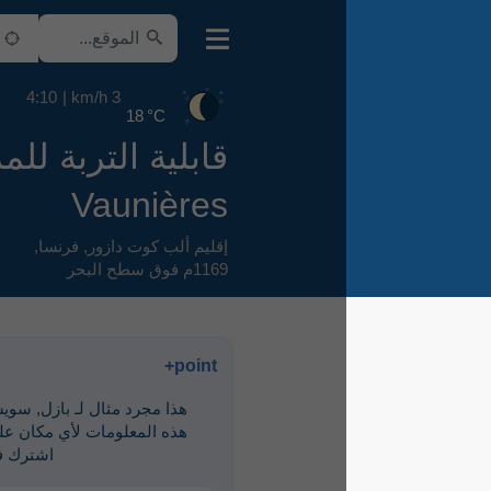
4:10
3 km/h
18 °C
قابلية التربة للمرور
Vaunières
إقليم ألب كوت دازور
,
فرنسا
,
1169م فوق سطح البحر
point+
هذا مجرد مثال لـ ‎بازل, سويسرا. لرؤية
هذه المعلومات لأي مكان على الأرض،
اشترك في point+