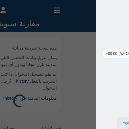
مقارنة سنوية
هذه نسخة تجريبية مجانية
يمكن تنزيل بيانات الطقس التاريخية
لمدينة بازل مجاناً وبدون أي قيود.
لم تقم بتسجيل الدخول. إذا كنت قد
اشتريت بالفعل
history+
، يُرجى
تسجيل
الدخول
.
معلومات إضافية حول history+
شهر البداية
يوم البداية