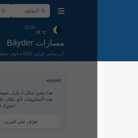
20:30
24 °C
مسارات Bāyder
كردستان
,
إيران
,
2292م فوق سطح البحر
point+
هذا مجرد مثال لـ ‎بازل, سويسرا. لرؤية
هذه المعلومات لأي مكان على الأرض،
اشترك في point+
تعرّف على المزيد