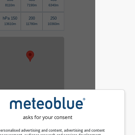
9160m
8110m
7190m
6340m
150 hPa
200
250
13610m
11780m
10360m
asks for your consent
تكبير للملاءمة
إظهار المساعدة
تنزيل GPX
Personalised advertising and content, advertising and c