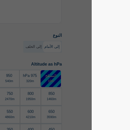
النوع
إلى الأمام
إلى الخلف
Altitude as hPa
السطح
975 hPa
950
900
990m
540m
320m
10m
700
750
800
850
3010m
2470m
1950m
1460m
500
550
600
650
5570m
4860m
4210m
3590m
300
350
400
450