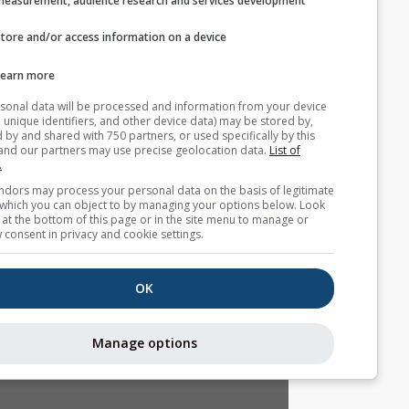
measurement, audience research and services develop
Store and/or access information on a device
بيانات طقس إضافية
Learn more
AIR
Your personal data will be processed and information from you
(cookies, unique identifiers, and other device data) may be store
accessed by and shared with 750 partners, or used specifically b
site. We and our partners may use precise geolocation data.
List
partners.
خرائط الطقس
Some vendors may process your personal data on the basis of l
interest, which you can object to by managing your options belo
for a link at the bottom of this page or in the site menu to manag
التيارات الحرارية
withdraw consent in privacy and cookie settings.
Stueve &
OK
Sounding
Manage options