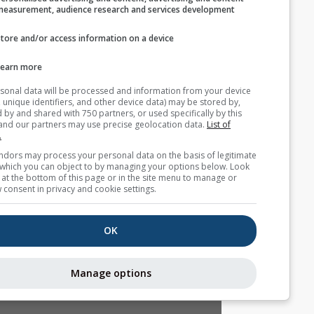
measurement, audience research and services develop
Store and/or access information on a device
بيانات طقس إضافية
Learn more
Your personal data will be processed and information from you
AIR
(cookies, unique identifiers, and other device data) may be store
accessed by and shared with 750 partners, or used specifically b
site. We and our partners may use precise geolocation data.
List
partners.
خرائط الطقس
Some vendors may process your personal data on the basis of l
interest, which you can object to by managing your options belo
for a link at the bottom of this page or in the site menu to manag
التيارات الحرارية
withdraw consent in privacy and cookie settings.
OK
Stueve &
Sounding
Manage options