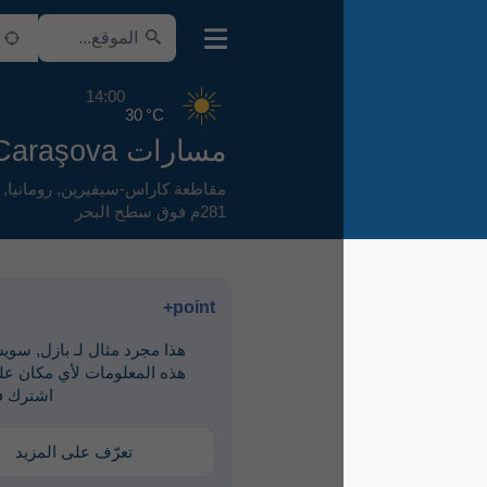
14:00
30 °C
مسارات Caraşova
مقاطعة كاراس-سيفيرين
,
رومانيا
,
281م فوق سطح البحر
point+
هذا مجرد مثال لـ ‎بازل, سويسرا. لرؤية
هذه المعلومات لأي مكان على الأرض،
اشترك في point+
تعرّف على المزيد