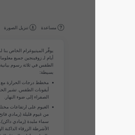
مساعدة
تنزيل الصورة
يوفِّر الميتيوغرام الخاص بنا لمدة 5
أيام لـ زوفينجين جميع معلومات
الطقس في ثلاثة رسوم بيانية
بسيطة:
مخطط درجات الحرارة مع
أيقونات الطقس. تشير الخلفية
الصفراء إلى ضوء النهار.
الغيوم على ارتفاعات مختلفة:
من غيوم قليلة (رمادي فاتح) إلى
سماء ملبدة (رمادي داكن). تُظهر
الأشرطة الزرقاء الداكنة الهطول