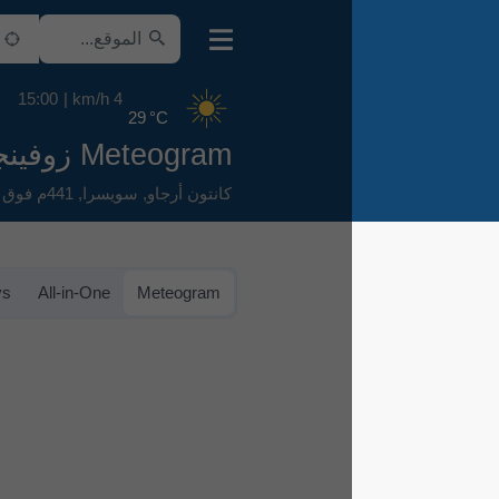
15:00
4 km/h
29 °C
Meteogram زوفينجين
كانتون أرجاو
,
سويسرا
,
441م فوق سطح البحر
Meteogram 7-days
All-in-One
Meteogram