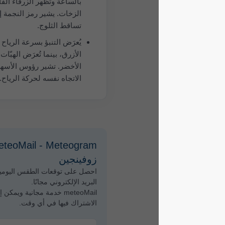
بالساعة وتُظهر الزرقاء الفاتحة
الزخات. يشير رمز النجمة إلى
تساقط الثلوج.
يُعرَض التنبؤ بسرعة الرياح باللون
الأزرق، بينما تُعرَض الهبّات باللون
الأخضر. تشير رؤوس الأسهم إلى
الاتجاه نفسه لحركة الرياح.
meteoMail - Meteogram لـ
زوفينجين
احصل على توقعات الطقس اليومية عبر
البريد الإلكتروني مجانًا.
meteoMail خدمة مجانية ويمكن إلغاء
الاشتراك فيها في أي وقت.