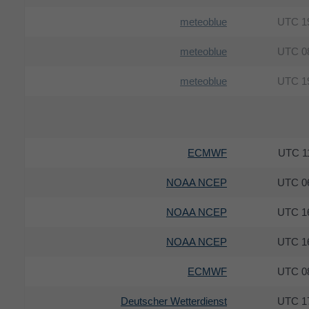
meteoblue
19
meteoblue
08
meteoblue
19
ECMWF
11
NOAA NCEP
06
NOAA NCEP
16
NOAA NCEP
16
ECMWF
08
Deutscher Wetterdienst
17