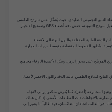
اء التنبؤ التجميعي التقليدي، حيث يُشغَّل نفس نموذج الطقس
(GFS) عدة مرات مع شروط ابتدائية مختلفة قليلًا لتعكس حالات عدم اليقين في المشاهدات اللازمة لتشغيل نموذج التنبؤ. تم خفض دقة أعضاء GFS وتصحيح الانحياز
بيال ‎باستخدام اللون الأزرق الفاتح لنماذج الدقة العالية المختلفة واللون البرتقالي لأعضاء
ا الرئيسية. وتُظهر الخطوط المتقطعة متوسط درجات الحرارة
يخ الموضّح على محور الزمن. وتبيّن الأعمدة الزرقاء مجاميع
رق الفاتح لنماذج الطقس عالية الدقة واللون الأخضر لأعضاء
) وتنبؤ المجموعة (أخضر). كما يُعرض ملخّص يومي لاتجاه
وم مقارنة بالاتجاهات ذات القطاعات الأصغر. إذا كان هناك
ناك في الغالب اتجاهان متعاكسان، فهذا غالباً ما يشير إلى