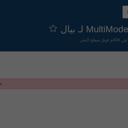
434م فوق سطح البحر
on