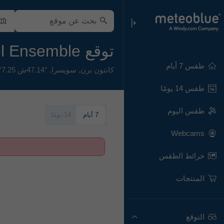
توقع MultiModel Ensemble لـ بيال
طقس 7 أيام
كانتون برن
,
سويسرا
,
47.14°ش 7.25°ش,
طقس 14 يومًا
طقس اليوم
7 أيام
14 يومًا
Webcams
خرائط الطقس
المنتجات
التوقع