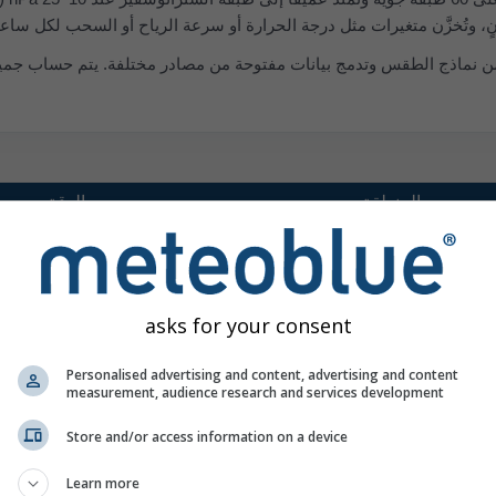
ٍ، وتُخزَّن متغيرات مثل درجة الحرارة أو سرعة الرياح أو السحب لكل ساعة
المنطقة
الدقة
خلفاء مُحسَّنون لـ NMM (تعمل منذ 2013). NEMS نموذ
asks for your consent
Centr
4.0 km
72 س
:16 UTC
Personalised advertising and content, advertising and content
12.0 km
180 س
:47 UTC
measurement, audience research and services development
30.0 km
180 س
:46 UTC
Store and/or access information on a device
Learn more
New
8.0 km
180 س
:43 UTC