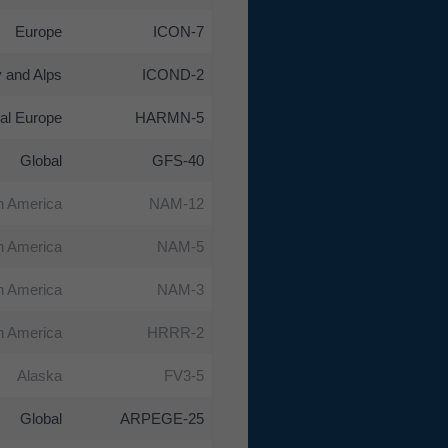
Europe
ICON-7
 and Alps
ICOND-2
al Europe
HARMN-5
Global
GFS-40
h America
NAM-12
h America
NAM-5
h America
NAM-3
h America
HRRR-2
Alaska
FV3-5
Global
ARPEGE-25