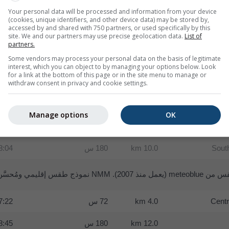
Your personal data will be processed and information from your device
10.0 km
180 س
:46 UTC
(cookies, unique identifiers, and other device data) may be stored by,
accessed by and shared with 750 partners, or used specifically by this
site. We and our partners may use precise geolocation data.
List of
Japan 
8.0 km
180 س
:38 UTC
partners.
Some vendors may process your personal data on the basis of legitimate
Centra
12.0 km
180 س
:19 UTC
interest, which you can object to by managing your options below. Look
for a link at the bottom of this page or in the site menu to manage or
So
10.0 km
180 س
:50 UTC
withdraw consent in privacy and cookie settings.
12.0 km
168 س
:08 UTC
Manage options
OK
30.0 km
168 س
:35 UTC
Sout
10.0 km
180 س
:04 UTC
درجة عالية للمناطق ذات التضاريس المعقَّدة.
Centr
4.0 km
72 س
:22 UTC
12.0 km
180 س
:45 UTC