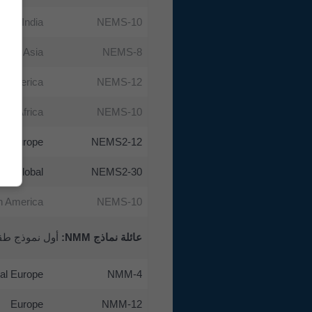
India
NEMS-10
East Asia
NEMS-8
l America
NEMS-12
uth Africa
NEMS-10
Europe
NEMS2-12
Global
NEMS2-30
h America
NEMS-10
عائلة نماذج NMM:
أول نموذج طقس من meteoblue (يعمل منذ 2007). NMM نموذج طقس إقليمي ومُحسَّن ب
al Europe
NMM-4
Europe
NMM-12