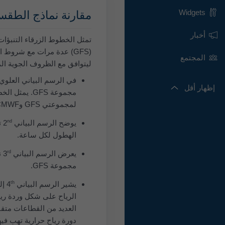
Widgets
مقارنة نماذج الطقس 
أخبار
تمثل الخطوط الزرقاء التنبؤات
المجتمع
ليتوافق مع الظروف الجوية المح
إظهار أقل
مجموعة GFS.
لمجموعتي GFS وECMWF.
يوضح الرسم البياني ‎2
nd
‎
الهطول لكل ساعة.
يعرض الرسم البياني ‎3
rd
‎
مجموعة GFS.
يشير الرسم البياني ‎4
th
‎ إ
الرياح على شكل وردة رياح.
العديد من القطاعات متقار
دورة رياح حرارية تهب فيها 