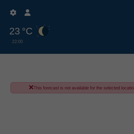
23 °C
22:00
This forecast is not available for the selected locati