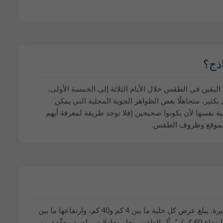
ذج؟
ن تقدير حالات عدم اليقين في الطقس خلال الأيام الثلاثة إلى الخمسة الأولى،
ل بكثير، متجاهلًا بعض الظواهر الجوية المحلية التي يمكن
لية نفسها لأن يكونوا صحيحين (فلا توجد طريقة لمعرفة أيهم
ا للموقع وظروف الطقس.
تُحاكي نماذج الطقس العمليات الفيزيائية. يقسِّم نموذج الطقس العالم أو المنطقة إلى «خلايا شبكة» صغيرة. يبلغ عرض كل خلية ما بين 4 كم و40 كم، وارتفاعها ما بين
100 م و2 كم. تحتوي نماذجنا على 60 طبقة جوية وتمتد عميقاً إلى طبقة الستراتوسفير عند 10–25 hPa (ارتفاع 60 كم). يُمثَّل الطقس بحل معادلات رياضية معقَّدة بين