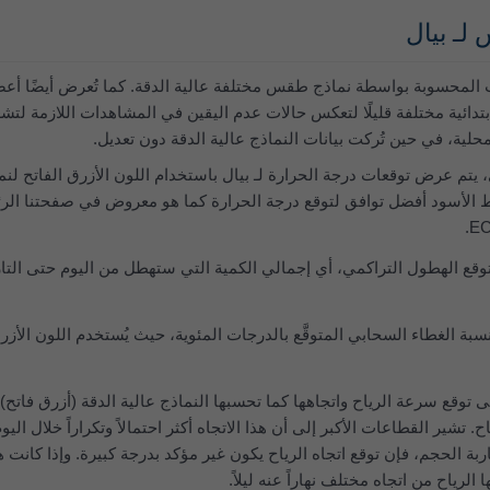
لـ بيال
 المحسوبة بواسطة نماذج طقس مختلفة عالية الدقة. كما تُعرض أيضًا أعض
لية، في حين تُركت بيانات النماذج عالية الدقة دون تعديل.
في الرسم البياني العلوي، يتم عرض توقعات درجة الحرارة لـ‎ 
 يمثل الخط الأسود أفضل توافق لتوقع درجة الحرارة كما هو معروض في صفحتن
 توقع الهطول التراكمي، أي إجمالي الكمية التي ستهطل من اليوم حتى التار
 نسبة الغطاء السحابي المتوقَّع بالدرجات المئوية، حيث يُستخدم اللون الأز
لى توقع سرعة الرياح واتجاهها كما تحسبها النماذج عالية الدقة (أزرق فاتح
 تشير القطاعات الأكبر إلى أن هذا الاتجاه أكثر احتمالاً وتكراراً خلال الي
بة الحجم، فإن توقع اتجاه الرياح يكون غير مؤكد بدرجة كبيرة. وإذا كانت ه
الرياح من اتجاه مختلف نهاراً عنه ليلاً.