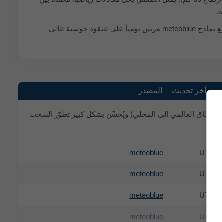
.
تُشغِّل meteoblue عدداً كبيراً من نماذج الطقس وتدمج بيانات مفتوحة من مصادر مختلفة. يتم حساب جميع نماذج meteoblue مرتين يومياً على عنقود حوسبة عالي
آخر تحديث
المصدر
ج متعدد المقاييس (يُستخدم من النطاق العالمي إلى المحلي) ويُحسِّن بشكل كبير تطوّر السحب
meteoblue
19
meteoblue
19
meteoblue
16
meteoblue
09