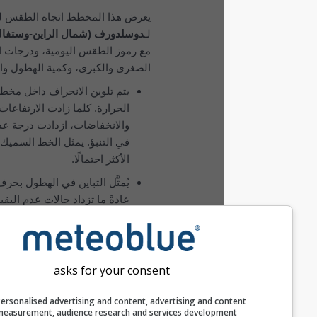
يعرض هذا المخطط اتجاه الطقس لمدة 14 يومًا
لـ
دوسلدورف (شمال الراين-وستفاليا, ألمانيا)
مع رموز الطقس اليومية، ودرجات الحرارة
الصغرى والكبرى، وكمية الهطول واحتماله.
يتم تلوين الانحراف داخل مخطط درجات
الحرارة. كلما زادت الارتفاعات
والانخفاضات، ازدادت درجة عدم اليقين
في التنبؤ. يمثل الخط السميك الاتجاه
الأكثر احتمالًا.
يُمثَّل التباين في الهطول بحرف «T».
عادةً ما تزداد حالات عدم اليقين هذه مع
زيادة عدد أيام التوقعات.
تم إنشاء التوقعات باستخدام نماذج
«ensemble». تُحسَب عدة تشغيلات
asks for your consent
للنموذج بمعلمات ابتدائية مختلفة لتقدير
إمكانية التنبؤ بدقة أكبر.
Personalised advertising and content, advertising and c
measurement, audience research and services develop