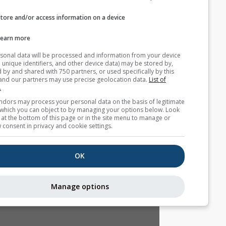
Store and/or access information on a device
بيانات طقس إضافية
Learn more
MultiModel
Your personal data will be processed and information from you
(cookies, unique identifiers, and other device data) may be store
Ensemble
accessed by and shared with 750 partners, or used specifically b
site. We and our partners may use precise geolocation data.
List
التوقع الموسمي
partners.
Some vendors may process your personal data on the basis of l
interest, which you can object to by managing your options belo
for a link at the bottom of this page or in the site menu to manag
التيارات الحرارية
withdraw consent in privacy and cookie settings.
Astronomy
OK
Seeing
Manage options