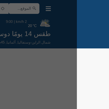
9:00
2 km/h
20 °C
طقس 14 يومًا دوسلدورف
شمال الراين-وستفاليا
,
ألمانيا
,
45م فوق سطح البحر