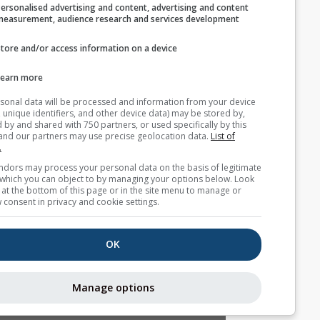
Personalised advertising and content, advertising and c
إمكانية التنبؤ بدقة أكبر.
measurement, audience research and services develop
Store and/or access information on a device
بيانات طقس إضافية
Learn more
Your personal data will be processed and information from you
MultiModel
(cookies, unique identifiers, and other device data) may be store
accessed by and shared with 750 partners, or used specifically b
Ensemble
site. We and our partners may use precise geolocation data.
List
partners.
التوقع الموسمي
Some vendors may process your personal data on the basis of l
interest, which you can object to by managing your options belo
for a link at the bottom of this page or in the site menu to manag
withdraw consent in privacy and cookie settings.
التيارات الحرارية
OK
Astronomy
Seeing
Manage options