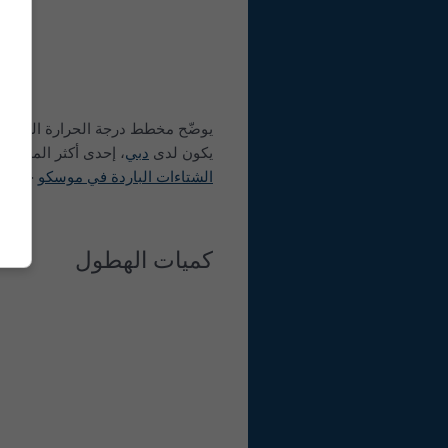
يوضّح مخطط درجة الحرارة العظمى لـ
يكون لدى
دبي
، إحدى أكثر المدن حرارة على ال
الشتاءات الباردة في موسكو
حيث لا تص
كميات الهطول