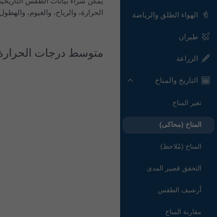
يمكن شراء بيانات الطقس التاريخية بالساعة منذ عام 1940
الحرارة، والرياح، والغيوم، والهطول بصيغة CSV لأي مكان
الهواء الطلق والرياضة
طيران
متوسط درجات الحرارة
الزراعة
التاريخ والمناخ
تغير المناخ
المناخ (محاكى)
المناخ (مُلاحظ)
التحقق قصير المدى
أرشيف الطقس
مقارنة المناخ