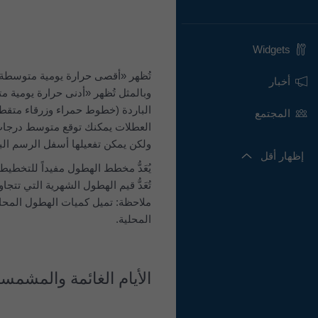
Widgets
أخبار
وبالمثل تُظهر «أدنى حرارة يومية م
المجتمع
العطلات يمكنك توقع متوسط درجات ال
ولكن يمكن تفعيلها أسفل الرسم البي
إظهار أقل
يُعَدُّ مخطط الهطول مفيداً للتخطي
ملاحظة: تميل كميات الهطول المحاك
المحلية.
الأيام الغائمة والمشمس