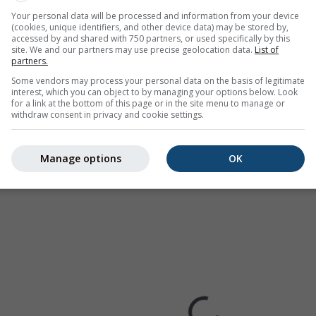
Your personal data will be processed and information from your device
(cookies, unique identifiers, and other device data) may be stored by,
accessed by and shared with 750 partners, or used specifically by this
site. We and our partners may use precise geolocation data.
List of
partners.
Some vendors may process your personal data on the basis of legitimate
 سانتا روزا، لا بامبا عدد الأيام في كل شهر التي تبلغ درجات حرارة محددة
interest, which you can object to by managing your options below. Look
for a link at the bottom of this page or in the site menu to manage or
أرض، أيّ أيام تقل فيها الحرارة عن 40°C في يوليو. ويمكنك أيضاً رؤية
withdraw consent in privacy and cookie settings.
ل درجة الحرارة العظمى اليومية إلى -10°C في بعض الأيام.
Manage options
OK