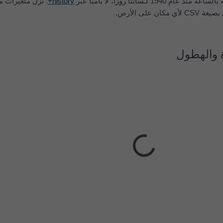
 لـ‎سانتا روزا، لا بامبا عبر
history+
. نزِّل متغيرات 
 على الأرض.
 والهطول