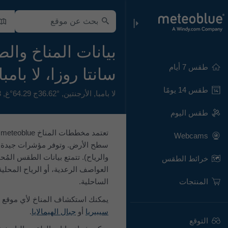
بيانات المناخ والط
طقس 7 أيام
سانتا روزا، لا بامب
طقس 14 يومًا
لا بامبا
,
الأرجنتين
,
36.62°ج 64.29°غ,
63
طقس اليوم
Webcams
سطح الأرض. وتوفر مؤشرات جيدة ل
خرائط الطقس
العواصف الرعدية، أو الرياح المحلية
المنتجات
الساحلية.
يمكنك استكشاف المناخ لأي موقع 
سيبيريا
أو
جبال الهيمالايا
.
التوقع