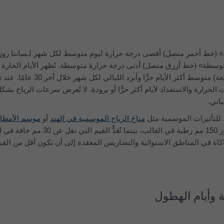
تُظهر «أقصى حرارة يومية متوسطة» (خط أحمر متصل) أقصى
توسطة» (خط أزرق متصل) أدنى درجة حرارة متوسطة. تُظهر الأيام الحارة و
الباردة (خطوط حمراء وزرقاء متقطعة) متوسط أكثر الأيام حرًّا وأبرد الل
حرارة والاستعداد لأيام أكثر حرًّا أو برودة. لا تُعرض سرعات الرياح بشك
اني.
ط للتأثيرات الموسمية مثل
مناخ الرياح الموسمية في الهند
أو
موسم الأمطار
تُعَدُّ قيم الهطول الشهرية التي تتجاوز 150 مم رطبة في الغالب، بينما تُعَدُّ ال
اة في المناطق الاستوائية والتضاريس المعقدة إلى أن تكون أقل من الق
ة وأيام الهطول