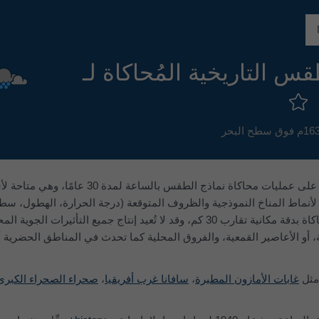
قس التاريخية المُحاكاة لـ
ا
1م فوق سطح البحر
تعتمد مخططات المناخ meteoblue على عمليات محاكاة نماذج الطقس بالسا
أنماط المناخ النموذجية والظروف المتوقعة (درجة الحرارة، الهطول، 
والرياح). تتمتع بيانات الطقس المُحاكاة بدقة مكانية تقارب 30 كم، وقد لا تُعيد إنتاج جميع التأثيرات ا
، أو الأعاصير القمعية، والفروق المحلية كما تحدث في المناطق الحضرية أو
مثل
غابات الأمازون المطيرة
،
سافانا غرب أفريقيا
،
صحراء الصحراء الكبرى