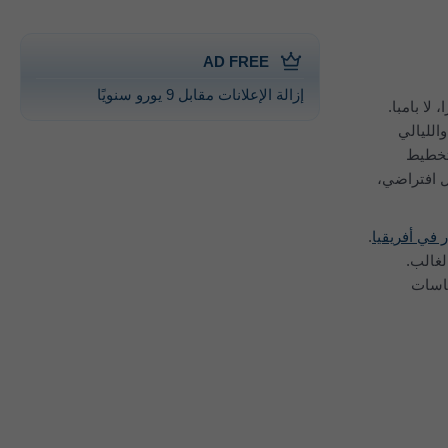
AD FREE
إزالة الإعلانات مقابل 9 يورو سنويًا
 درجة حرارة ليوم متوسط لكل شهر لـ‎سانتا روزا، لا بامبا.
الليالي
يالي لكل شهر خلال آخر 30 عامًا. عند تخطيط
ل افتراضي،
 في أفريقيا
.
قيم التي تقل عن 30 مم جافة في الغالب.
ياسات