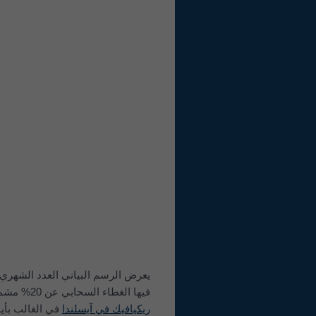
يعرض الرسم البياني العدد الشهري لل
فيها الغطاء السحابي عن 20% مشمسة، والغطاء بين 20-80% شبه غائمة، وما يزيد على 80% غائمة بالكامل. وبينما تتميّز
ريكيافيك في آيسلندا
في الغالب بأيام 