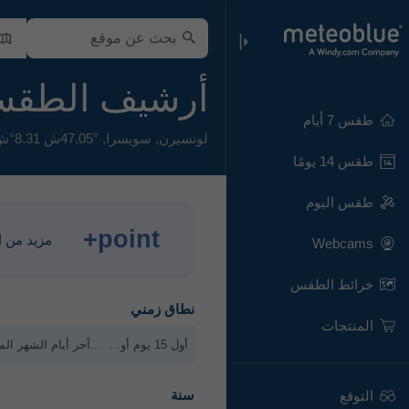
أرشيف الطق
طقس 7 أيام
لوتسيرن
,
سويسرا
,
47.05°ش 8.31°ش,
طقس 14 يومًا
طقس اليوم
point+
مزيد من الخ
Webcams
خرائط الطقس
نطاق زمني
المنتجات
أول 15 يوم أو...
...آخر أيام الشهر الم
سنة
التوقع