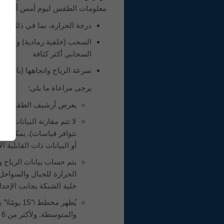
معلومات الطقس ليوم أمس أو سجل الط
درجة الحرارة، بما في ذلك الر
السحب (خلفية رمادية) والسماء 
السحابي أكثر كثافة
سرعة الرياح واتجاهها (بالدرج
يرجى مراعاة ما يلي:
يعرض أرشيف الطقس بيانا
تتوافر قياسات). يمكن لبي
أو البيانات ذات القابلية 
يتم حساب بيانات الرياح 
الحرارة للجبال والسواحل 
خلية الشبكة بجانب الإحدا
يُظهر مخط
والمتوسطة. ولأكثر من 6 أشهر توجد تجميعات شهرية.