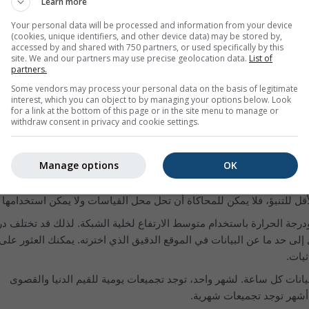
Learn more
قس للسنوات الماضية. تنقسم مخططات أرشيف الطقس إلى 3 رسوم بيانية:
Your personal data will be processed and information from your device
طوبة النسبية بفواصل زمنية كل ساعة
(cookies, unique identifiers, and other device data) may be stored by,
accessed by and shared with 750 partners, or used specifically by this
الصافية (خلفية زرقاء فاتحة). كلما كانت الخلفية الرمادية أغمق، كان الغ
site. We and our partners may use precise geolocation data.
List of
partners.
Some vendors may process your personal data on the basis of legitimate
ات
interest, which you can object to by managing your options below. Look
for a link at the bottom of this page or in the site menu to manage or
withdraw consent in privacy and cookie settings.
ت محاكاة، وليس بيانات مقاسة، للمنطقة المحددة.
Manage options
OK
لا تتم مقارنة البيانات ببيانات مقاسة من محطة أرصاد جوية (لأنه في أكثر 
انات المحاكاة ذات القابلية العالية للتنبؤ أن تحل محل القياسات. أما في ا
الأقل للتنبؤ، فلا يمكن للمحاكاة أن تحل محل القياسات ولا يمكن استخدامها 
ودرجة الحرارة باستخدام متوسط الارتفاع لخلية الشبكة. لذلك قد تختلف د
إلى حد ما عن البيانات في الموقع الدقيق الذي اخترته. يمكنك العثور على 
ثيات.
ط \"15 يومًا\" بيانات كل ساعة. لشهر واحد، توجد تجميعات يومية للقيم الدنيا والقصوى