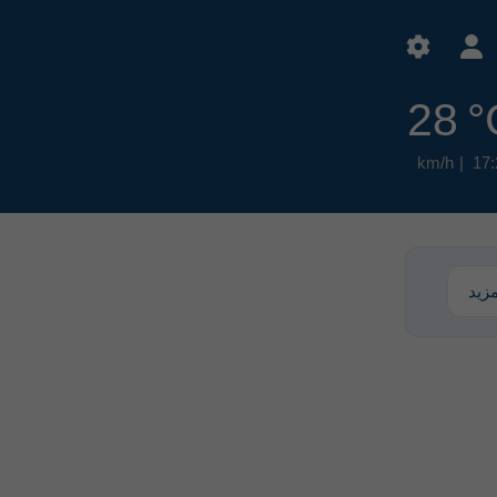
28 °
17:
زيد