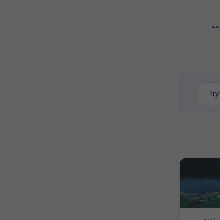
جة
Try
نوية