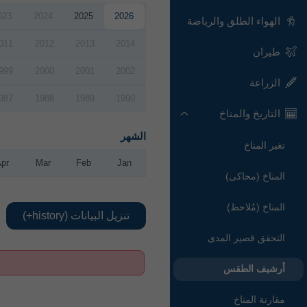
023
2024
2025
2026
الهواء الطلق والرياضة
011
2012
2013
2014
طيران
999
2000
2001
2002
الزراعة
987
1988
1989
1990
التاريخ والمناخ
الشهر
تغير المناخ
Apr
Mar
Feb
Jan
المناخ (محاكى)
المناخ (مُلاحظ)
تنزيل البيانات (history+)
التحقق قصير المدى
أرشيف الطقس
مقارنة المناخ