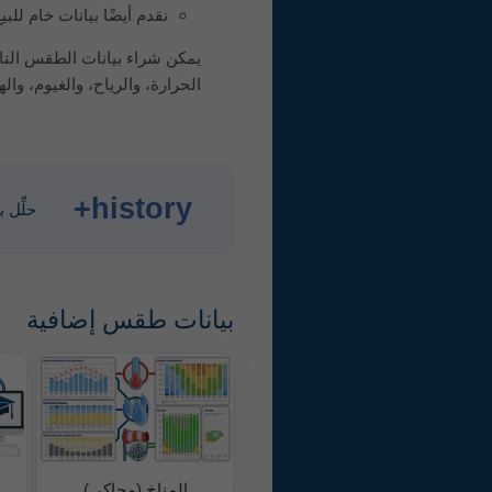
نقدم أيضًا بيانات خام للب
يمكن شراء بيانات الطقس التاريخية بالس
الحرارة، والرياح، والغيوم، والهطول بصيغة CSV ل
history+
حلِّل 
بيانات طقس إضافية
المناخ (محاكى)