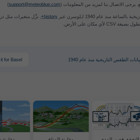
يع. يرجى الاتصال بنا لمزيد من المعلومات (
support@meteoblue.com
)
اعة منذ عام 1940 لـ‎لوسرن عبر
history+
. نزِّل متغيرات مثل در
أي مكان على الأرض.
بيانات الطقس التاريخية منذ عام 1940
 it for Basel
التحقق قصير المدى
مقارنة المناخ
مقارنة س