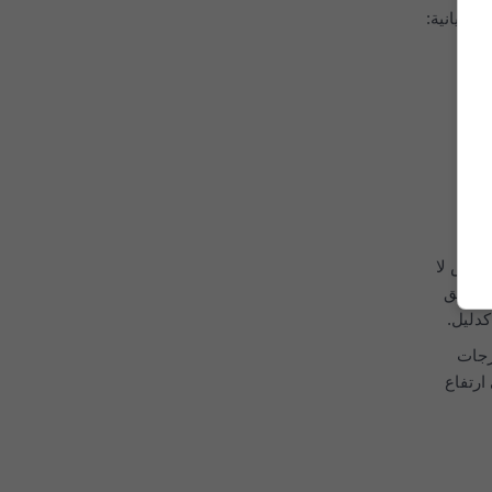
طاء
من 99% من الأماكن على الأرض لا
لمناطق
كدليل.
رجات
ارتفاع