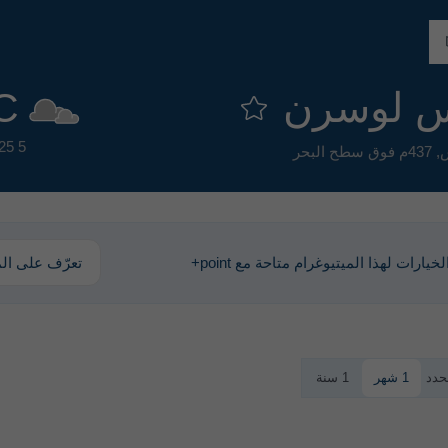
س لوسرن
C
25
5 km/h
437م فوق سطح البحر
يارات لهذا الميتيوغرام متاحة مع point+
تعرّف على الم
حدد
1 شهر
1 سنة