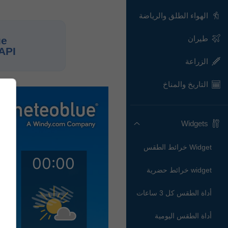
الهواء الطلق والرياضة
طيران
ue
API
الزراعة
التاريخ والمناخ
Widgets
Widget خرائط الطقس
widget خرائط حضرية
أداة الطقس كل 3 ساعات
أداة الطقس اليومية