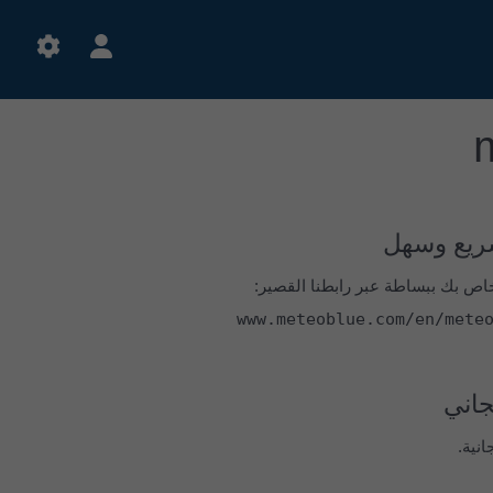
يع وسهل
www.meteoblue.com/en/mete
اني
نية.