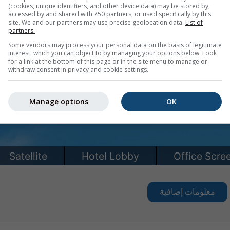
(cookies, unique identifiers, and other device data) may be stored by,
accessed by and shared with 750 partners, or used specifically by this
site. We and our partners may use precise geolocation data.
List of
partners.
Some vendors may process your personal data on the basis of legitimate
interest, which you can object to by managing your options below. Look
for a link at the bottom of this page or in the site menu to manage or
withdraw consent in privacy and cookie settings.
Manage options
OK
معلومات إضافية