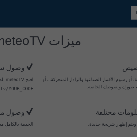
ميزات meteoTV
خصيص
وصول سر
، أو رسوم الأقمار الصناعية والرادار المتحركة... أو
افتح meteoTV الخاص بك ببساطة عبر رابطنا القصير:
 صورك ونصوصك الخاصة.
otv/YOUR_CODE
لومات مختلفة
وصول مج
 ويتم إظهار شريحة جديدة.
الخدمة بالكامل مجا