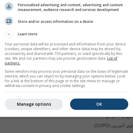
Personalised advertising and content, advertising and content
measurement, audience research and services development
يتكوَّن من جسيمات أصغر من ‎62 μm‎ مصدرها الصحارى. غالبًا ما تكون هذه الجسيمات ص
Store and/or access information on a device
لهواء في اللوحة الثالثة. يحدث تلوُّث
الأوزون (O₃)
في الطبقة السفلية من 
Learn more
ن يسبِّب الأوزون:
Your personal data will be processed and information from your device
كثر صعوبة
(cookies, unique identifiers, and other device data) may be stored by,
accessed by and shared with 750 partners, or used specifically by this
 عند أخذ شهيق عميق
site. We and our partners may use precise geolocation data.
List of
partners.
و خشونة الحلق
Some vendors may process your personal data on the basis of legitimate
interest, which you can object to by managing your options below. Look
ها
for a link at the bottom of this page or in the site menu to manage or
withdraw consent in privacy and cookie settings.
النُفاخ الشعبي والتهاب الشعب الهوائية المزمن
Manage options
OK
ى
د زوال الأعراض
المزمن (COPD)