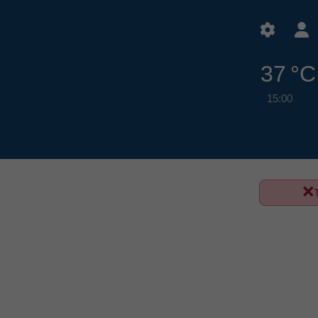
37 °C
15:00
T