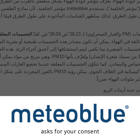
 جودة الهواء. يُعرَّف مؤشر جودة الهواء بشكل منفصل بالقرب من الطرق
جانب الطريق") أو بعيدًا عن الطرق ("مؤشر الخلفية"). تستخدم meteoblue مؤشر الخلفية، لأن ن
 طول الطرق. لذلك ستُظهر القياسات المأخوذة على طول الطرق قيمًا أع
2°ش. تُعَدّ
الجسيمات المعلقة
عالقة في الهواء. يمكن أن تكون مصادر هذه الجسيمات طبيعية أو بشرية المن
لجسيمات الصغيرة بما يكفي ليتم استنشاقها إلى أعمق أجزاء الرئة. هذه ا
قطرها عن 10 ميكرونات (حوالي 1/7 من سمك شعرة الإنسان) وتُعرَّف بأنها PM10. وهي م
أحماض والمعادن. كما تتكوّن الجسيمات المعلقة عندما تخضع الغازات المنب
المركبات الآلية والصناعة لتفاعلات كيميائية في الغلاف الجوي. يمكن رؤية PM10 با
ر ملوثات الهواء ضرراً.
تتضمّن PM10 جسيماتٍ دقيقة تُعرَف باسم PM2.5، وهي جسيمات دقيقة يبلغ قطر
عامة ينجم عن التعرّض طويل الأمد لـ PM2.5:
asks for your consent