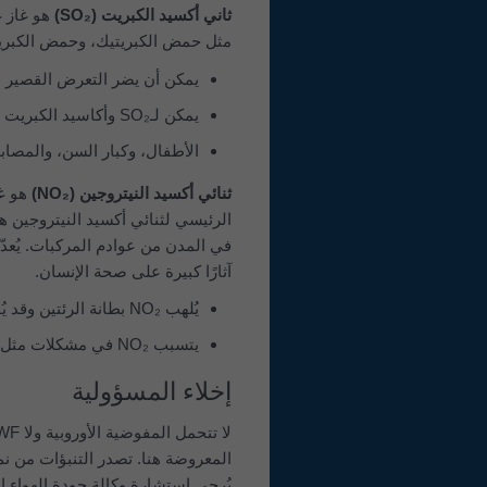
ثاني أكسيد الكبريت (SO₂)
هو غاز غ
مثل حمض الكبريتيك، وحمض الكبري
يمكن أن يضر التعرض القصير المدى لـSO₂ بالجهاز التنفسي البشري ويجع
يمكن لـSO₂ وأكاسيد الكبريت الأخرى أن تُسهم في المطر الحمضي، الذي قد يضر النظم البيئية الحساسة.
الأطفال، وكبار السن، والمصابون 
ثنائي أكسيد النيتروجين (NO₂)
هو غا
الرئيسي لثنائي أكسيد النيتروجين هو
في المدن من عوادم المركبات. يُعدّ ث
آثارًا كبيرة على صحة الإنسان.
يُلهب NO₂ بطانة الرئتين وقد يُقلِّل المناعة ضد عدوى الرئة
يتسبب NO₂ في مشكلات مثل الأزيز والسعال ونزلات البرد والإنفلونزا والتهاب الشعب الهوائية
إخلاء المسؤولية
يُرجى استشارة وكالة جودة الهواء ا