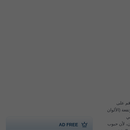
ك (CAQI) المستخدم في أوروبا منذ عام 2006. وهو رقم على
رتفعة (الألوان
اء في
ن، لأن حبوب
AD FREE