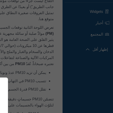
اللقاح ليست جزءًا من توقعات مؤشر
Widgets
تمثيل الفروقات صغيرة النطاق على
متوقع هنا.
أخبار
تعرض اللوحة الثانية توقعات الجسيمات (PM والغبار الصحراوي) لـ 38.23°ش 8.03
(PM)
موادَّ صلبة أو سائلة مجهرية 
المجتمع
يثير القلق على الصحة العامة هو ا
إظهار أقل
الدخان والسخام والغبار والملح وال
نعتبره ضبخاناً. تُعَدّ
PM10
من بين أكث
يمكن أن تزيد PM10 عددَ ونوباتِ حدة أزمات الربو
تتسبب PM10 في التهاب القصبات الهوائية وأمراض الرئة الأخرى أو تفاقمها
تقلل PM10 قدرةَ الجسم على مقاومة العدوى
لتلوّث الهواء بالجسيمات على الصحة ال