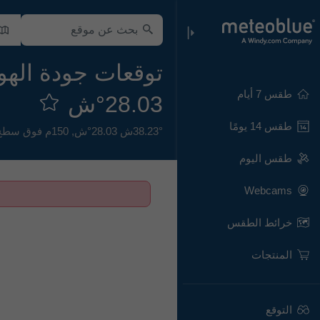
طقس 7 أيام
28.03°ش
طقس 14 يومًا
38.23°ش 28.03°ش,
150م فوق سطح البحر
طقس اليوم
Webcams
خرائط الطقس
المنتجات
التوقع