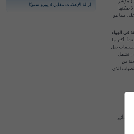
 ("مؤشر
إزالة الإعلانات مقابل 9 يورو سنويًا
ماذج الطقس لا يمكنها
لى مما هو
 في الهواء
شأ. أكثر ما
لجسيمات يقل
زيج من مواد يمكن أن تشمل
عثة من
لعين المجردة على شكل الضباب الذي
ها 2.5 μm أو أقل. يُعتقَد أن أكبر تأثير