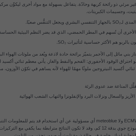
ير مرئي ذو رائحة كريهة وحادّة. يتفاعل بسهولة مع مواد أخرى ليكوِّن مرك
تيت، وجسيمات الكبريتات.
ل التنفُّس صعبًا.
بالربو هم الأكثر حساسية لتأثيرات SO₂.
ز بني مائل إلى الأحمر يتميّز برائحة حادة لاذعة ويُعد من ملوثات الهواء الب
 احتراق الوقود الأحفوري: الفحم والنفط والغاز. يأتي معظم ثنائي أكسيد ا
نائي أكسيد النيتروجين ملوثًا مهمًا للهواء لأنه يساهم في تكوّن الأوزون، م
لا تتحمل المفوضية الأوروبية ولا ECMWF ولا meteoblue أي مسؤولية عن أي استخدام قد يتم للمعلومات ال
المعروضة هنا. تصدر التنبؤات من نموذج جوي بدقة 12 كم، وقد لا تكون النتائج مترابطة بما يكفي مع الت
لمحلية لديك، خاصة في حالة ذروة تلوث أو صدور تحذير من التلوث.