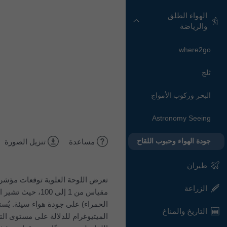
الهواء الطلق
والرياضة
where2go
ثلج
البحر وركوب الأمواج
Astronomy Seeing
جودة الهواء وحبوب اللقاح
مساعدة
تنزيل الصورة
طيران
الزراعة
مقياس من 1 إلى 
التاريخ والمناخ
الميتيوغرام للدلالة على مستوى الت