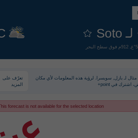
Sot
C
912م فوق سطح البحر
هذا مجرد مثال لـ ‎بازل, سويسرا. لرؤية هذه المعلومات لأي مكان
تعرّف على
اشترك في point+
المزيد
his forecast is not available for the selected location
عين