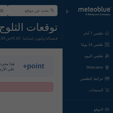
توقعات الثلوج لـ o
طقس 7 أيام
قـشتالة وليون
,
إسبانيا
,
43.16°ش 5.04°غ,
طقس 14 يومًا
طقس اليوم
point+
Webcams
على الأرض، 
خرائط الطقس
المنتجات
التوقع