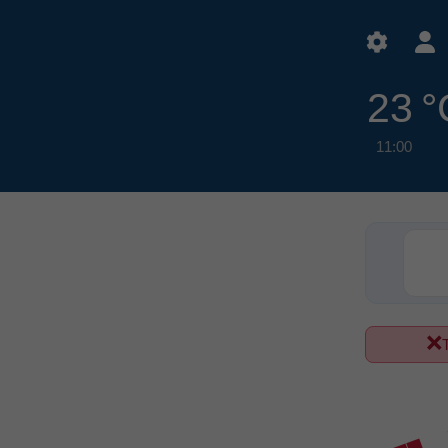
23 °
11:00
T
ة