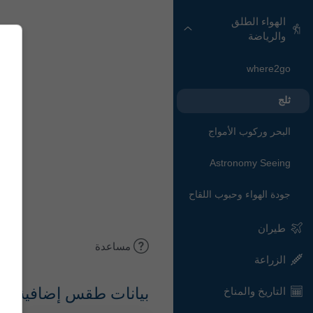
الهواء الطلق
والرياضة
where2go
ثلج
البحر وركوب الأمواج
Astronomy Seeing
جودة الهواء وحبوب اللقاح
طيران
مساعدة
الزراعة
بيانات طقس إضافية
التاريخ والمناخ