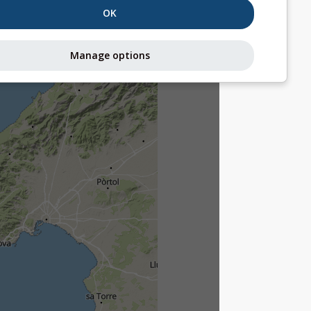
OK
Manage options