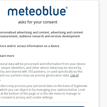
asks for your consent
Personalised advertising and content, advertising and c
measurement, audience research and services develop
Store and/or access information on a device
Learn more
Your personal data will be processed and information from you
(cookies, unique identifiers, and other device data) may be store
accessed by and shared with 750 partners, or used specifically b
site. We and our partners may use precise geolocation data.
List
partners.
Some vendors may process your personal data on the basis of l
interest, which you can object to by managing your options belo
for a link at the bottom of this page or in the site menu to manag
withdraw consent in privacy and cookie settings.