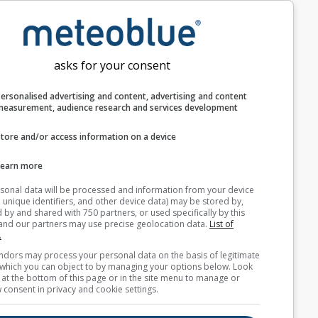
asks for your consent
Personalised advertising and content, advertising and c
measurement, audience research and services develop
Store and/or access information on a device
Learn more
Your personal data will be processed and information from you
(cookies, unique identifiers, and other device data) may be store
accessed by and shared with 750 partners, or used specifically b
site. We and our partners may use precise geolocation data.
List
partners.
Some vendors may process your personal data on the basis of l
interest, which you can object to by managing your options belo
for a link at the bottom of this page or in the site menu to manag
withdraw consent in privacy and cookie settings.