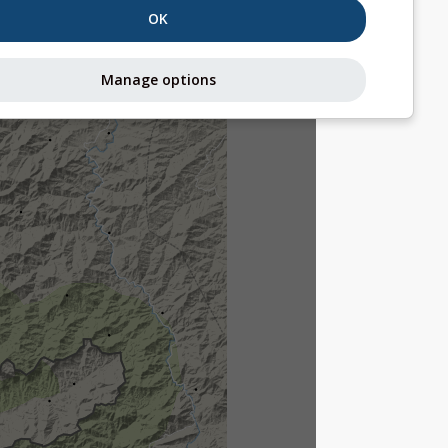
OK
Manage options