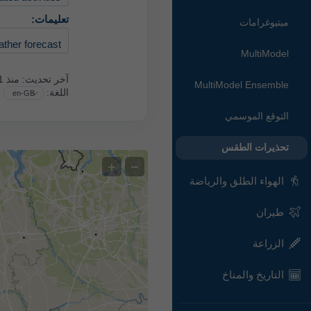
تعليمات:
ميتيوغرامات
ather forecast.
MultiModel
آخر تحديث:
منذ 11 ساعة
MultiModel Ensemble
اللغة:
التوقع الموسمي
تحذيرات الطقس
+
−
الهواء الطلق والرياضة
طيران
الزراعة
التاريخ والمناخ