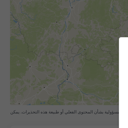
يتم تزويد meteoblue بتحذيرات الطقس الشديد من أكثر من 80 وكالة رسمية حول العالم. لا تتحمل meteoblue أي مسؤولية بشأن المحتوى الفعلي أو طبيعة هذه التحذيرات. يمكن