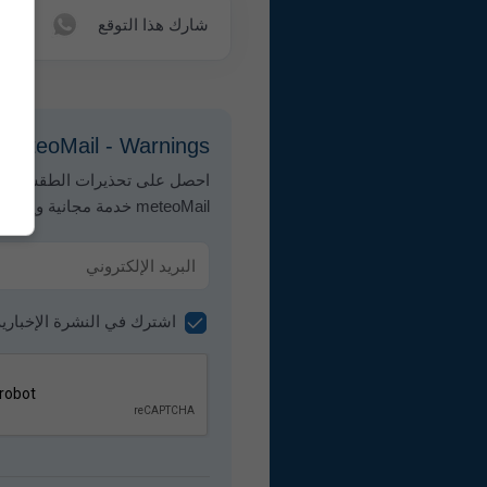
شارك هذا التوقع
meteoMail - Warnings لـ Chalets du Cougne
احصل على تحذيرات الطقس عبر ال
meteoMail خدمة مجانية ويمكن إلغاء الاشتراك فيها في أي وقت.
اشترك في النشرة الإخبارية