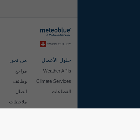
حلول الأعمال
من نحن
Weather APIs
مراجع
Climate Services
وظائف
القطاعات
اتصال
ملاحظات
01 certificate
© 2026 meteoblue