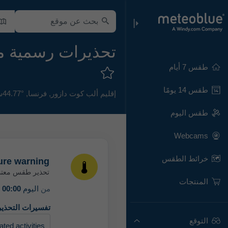
تحذيرات رسمية من أحوا
طقس 7 أيام
طقس 14 يومًا
إقليم ألب كوت دازور
,
فرنسا
,
44.77°ش 6.65°ش,
طقس اليوم
Webcams
خرائط الطقس
ure warning
تحذير طقس معتد
المنتجات
من
اليوم
00:00
(م
تفسيرات التحذير
التوقع
ed activities.