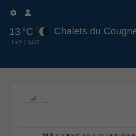
13 °C
3:10
5 km/h
الآن
Moderate damages may occur, especially in vuln