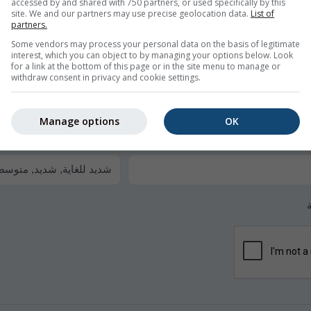
accessed by and shared with 750 partners, or used specifically by this
site. We and our partners may use precise geolocation data.
List of
partners.
Some vendors may process your personal data on the basis of legitimate
interest, which you can object to by managing your options below. Look
for a link at the bottom of this page or in the site menu to manage or
withdraw consent in privacy and cookie settings.
بريد الإلكتروني مجانًا.
Manage options
OK