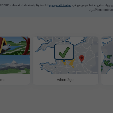
مع جهات خارجية كما هو موضح في
سياسة الخصوصية
الخاصة بنا. باستخدامك لخدمات meteoblue، فإنك توافق على
ams
where2go