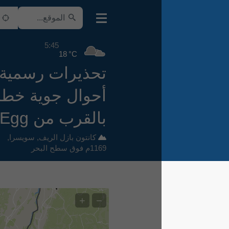
5:45
18 °C
تحذيرات رسمية من
أحوال جوية خطرة
بالقرب من Hinteri Egg
كانتون بازل الريف
,
سويسرا
,
1169م فوق سطح البحر
+
−