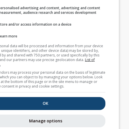
نحن لا نشارك عنوان بريدك الإلكتروني مع جهات
Personalised advertising and content, advertising and c
measurement, audience research and services develop
خارجية كما هو موضح في
سياسة الخصوصية
الخاصة
بنا. باستخدامك لخدمات meteoblue، فإنك توافق
على
الشروط والأحكام
الخاصة بنا. سيكون بإمكانك
Store and/or access information on a device
استخدام عنوان بريدك الإلكتروني أيضًا مع خدمات
meteoblue الأخرى.
Learn more
Your personal data will be processed and information from you
(cookies, unique identifiers, and other device data) may be store
accessed by and shared with 750 partners, or used specifically b
بيانات طقس إضافية
site. We and our partners may use precise geolocation data.
List
partners.
Some vendors may process your personal data on the basis of l
where2go
interest, which you can object to by managing your options belo
for a link at the bottom of this page or in the site menu to manag
withdraw consent in privacy and cookie settings.
خرائط الطقس
OK
جودة الهواء وحبوب
اللقاح
Manage options