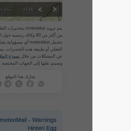
> 48 ساعة
24-48 ساعة
<24 ساعة
All
يتم تزويد meteoblue بتحذيرات الطقس الشديد
من أكثر من 80 وكالة رسمية حول العالم. لا
تتحمل meteoblue أي مسؤولية بشأن المحتوى
الفعلي أو طبيعة هذه التحذيرات. يمكن الإبلاغ
عن المشكلات من خلال
نموذج الملاحظات
وسيتم نقلها إلى الجهات المختصة.
شارك هذا التوقع
meteoMail - Warnings لـ
Hinteri Egg