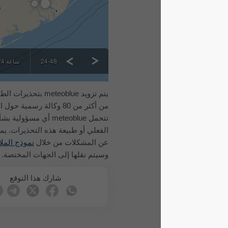
> 48 ساعة
24-48 ساعة
<24 ساعة
All
يتم تزويد meteoblue بتحذيرات الطقس الشديد
من أكثر من 80 وكالة رسمية حول العالم. لا
تتحمل meteoblue أي مسؤولية بشأن المحتوى
الفعلي أو طبيعة هذه التحذيرات. يمكن الإبلاغ
عن المشكلات من خلال
نموذج الملاحظات
وسيتم نقلها إلى الجهات المختصة.
شارك هذا التوقع