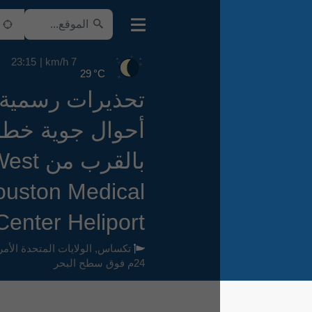
23:15
7 km/h
29 °C
تحذيرات رسمية من
أحوال جوية خطرة
بالقرب من West
Houston Medical
Center Heliport
تكساس
,
الولايات المتحدة الأمريكية
,
24م فوق سطح البحر