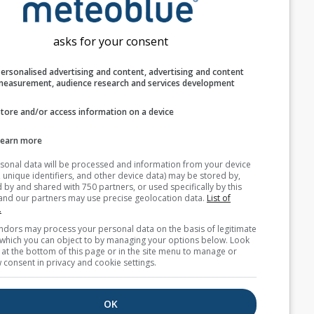
asks for your consent
Personalised advertising and content, advertising and c
measurement, audience research and services develop
نحن لا نشارك عنوان بريدك الإلكتروني مع جهات
Store and/or access information on a device
خارجية كما هو موضح في
سياسة الخصوصية
الخاصة
بنا. باستخدامك لخدمات meteoblue، فإنك توافق
على
الشروط والأحكام
الخاصة بنا. سيكون بإمكانك
Learn more
استخدام عنوان بريدك الإلكتروني أيضًا مع خدمات
Your personal data will be processed and information from you
meteoblue الأخرى.
(cookies, unique identifiers, and other device data) may be store
accessed by and shared with 750 partners, or used specifically b
site. We and our partners may use precise geolocation data.
List
partners.
بيانات طقس إضافية
Some vendors may process your personal data on the basis of l
interest, which you can object to by managing your options belo
for a link at the bottom of this page or in the site menu to manag
withdraw consent in privacy and cookie settings.
where2go
OK
خرائط الطقس