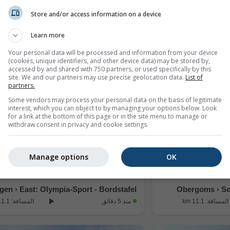
Store and/or access information on a device
Guttannen: Hospiz
Blitzingen 
Learn more
المسافة: 10.5 km
منذ دقيقتين
المسافة: 10.8 km
Your personal data will be processed and information from your device
(cookies, unique identifiers, and other device data) may be stored by,
accessed by and shared with 750 partners, or used specifically by this
site. We and our partners may use precise geolocation data.
List of
partners.
Some vendors may process your personal data on the basis of legitimate
interest, which you can object to by managing your options below. Look
for a link at the bottom of this page or in the site menu to manage or
withdraw consent in privacy and cookie settings.
Manage options
OK
ngen › East: Olympia-Sport - Bordstafel
Obergoms › So
المسافة: 11.1 km
منذ 5 دقائق
المسافة: 11.1 km