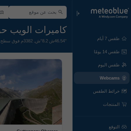
كاميرات الويب حول 46.54°ش 
طقس 7 أيام
46.54°ش 8.2°ش,
3382م فوق سطح البحر
طقس 14 يومًا
طقس اليوم
Webcams
خرائط الطقس
المنتجات
التوقع