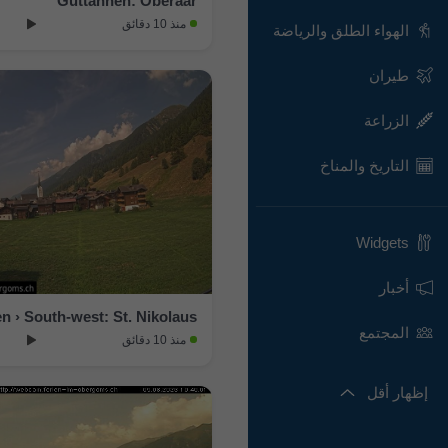
Guttannen: Oberaar
منذ 10 دقائق
الهواء الطلق والرياضة
طيران
الزراعة
التاريخ والمناخ
Widgets
أخبار
en › South-west: St. Nikolaus
المجتمع
منذ 10 دقائق
إظهار أقل