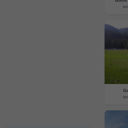
Goms ›
Go