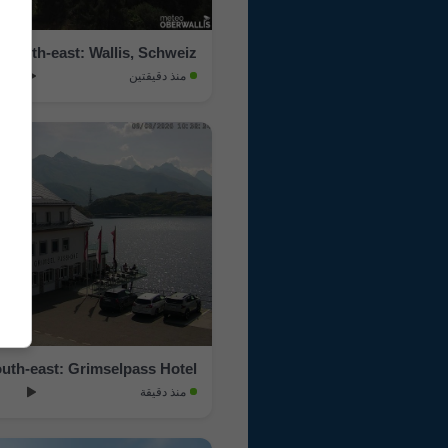
› North-east: Wallis, Schweiz
منذ دقيقتين
uth-east: Grimselpass Hotel
منذ دقيقة