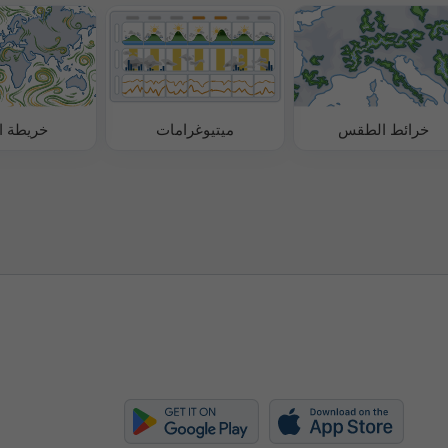
خرائط الطقس
ميتيوغرامات
خريطة ال