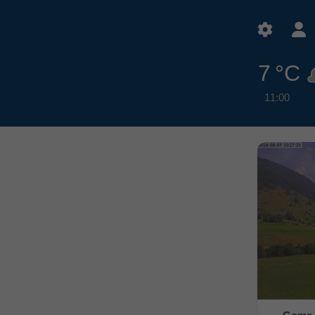
7 °C
11:00