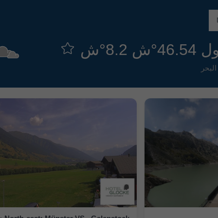
8.2°ش