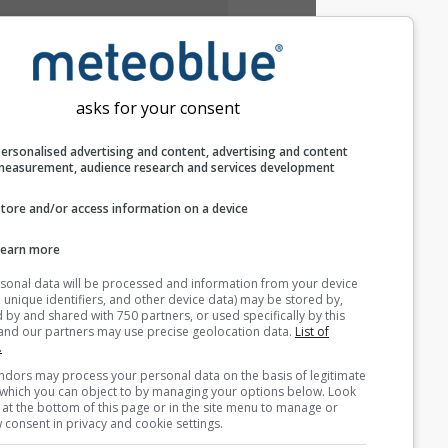
asks for your consent
Personalised advertising and content, advertising and c
measurement, audience research and services develop
Store and/or access information on a device
Learn more
Your personal data will be processed and information from you
(cookies, unique identifiers, and other device data) may be store
accessed by and shared with 750 partners, or used specifically b
site. We and our partners may use precise geolocation data.
List
partners.
Some vendors may process your personal data on the basis of l
interest, which you can object to by managing your options belo
for a link at the bottom of this page or in the site menu to manag
withdraw consent in privacy and cookie settings.