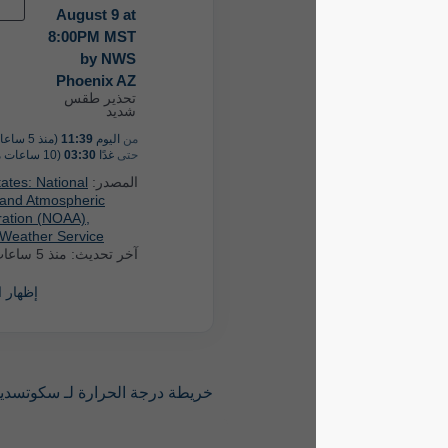
الآن
August 9 at
8:00PM MST
by NWS
Phoenix AZ
تحذير طقس
شديد
من
اليوم
11:39
(منذ 5 ساعات)
حتى
غدًا
03:30
(10 ساعات من الآن)
المصدر:
United States: National
Oceanic and Atmospheric
Administration (NOAA),
National Weather Service
آخر تحديث:
منذ 5 ساعات
إظهار المزيد
خريطة درجة الحرارة لـ سكوتسديل