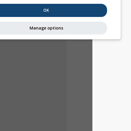
OK
Manage options