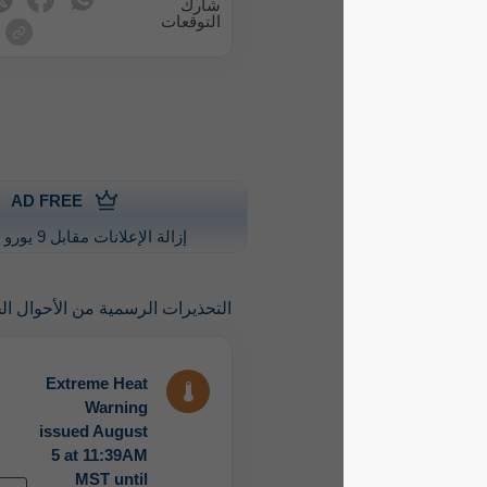
شارك
التوقعات
AD FREE
إزالة الإعلانات مقابل 9 يورو سنويًا
التحذيرات الرسمية من الأحوال الجوية الشديدة
Extreme Heat
Warning
issued August
5 at 11:39AM
MST until