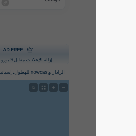
AD FREE
إزالة الإعلانات مقابل 9 يورو سنويًا
الرادار وnowcast للهطول، إسبانيا
+
−
©