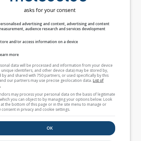
asks for your consent
Personalised advertising and content, advertising and c
measurement, audience research and services develop
Store and/or access information on a device
Learn more
Your personal data will be processed and information from you
(cookies, unique identifiers, and other device data) may be store
accessed by and shared with 750 partners, or used specifically b
site. We and our partners may use precise geolocation data.
List
partners.
Some vendors may process your personal data on the basis of l
interest, which you can object to by managing your options belo
for a link at the bottom of this page or in the site menu to manag
withdraw consent in privacy and cookie settings.
OK