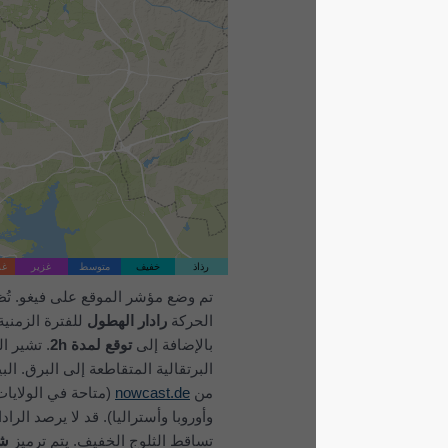
رذاذ
خفيف
متوسط
غزير
غزير جداً
برد
تم وضع مؤشر الموقع على فيغو. تُظهر هذه
الحركة
رادار الهطول
للفترة الزمنية المحددة
بالإضافة إلى
توقع لمدة 2h
. تشير العلامات
البرتقالية المتقاطعة إلى البرق. البيانات مقدمة
من
nowcast.de
(متاحة في الولايات المتحدة
وأوروبا وأستراليا). قد لا يرصد الرادار الرذاذ أو
تساقط الثلوج الخفيف. يتم ترميز
شدة الهطول