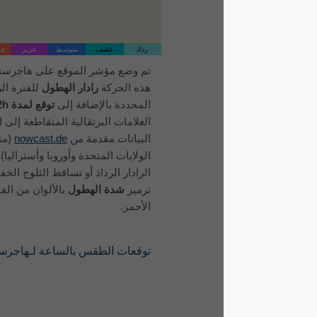
رذاذ
خفيف
متوسط
غزير
غزير جداً
برد
تم وضع مؤشر الموقع على هاجرستاون. تُظهر
هذه الحركة
رادار الهطول
للفترة الزمنية
المحددة بالإضافة إلى
توقع لمدة 2h
. تشير
العلامات البرتقالية المتقاطعة إلى البرق.
البيانات مقدمة من
nowcast.de
(متاحة في
الولايات المتحدة وأوروبا وأستراليا). قد لا يرصد
الرادار الرذاذ أو تساقط الثلوج الخفيف. يتم
ترميز
شدة الهطول
بالألوان من الفيروزي إلى
الأحمر.
توقعات الطقس بالساعة لـهاجرستاون