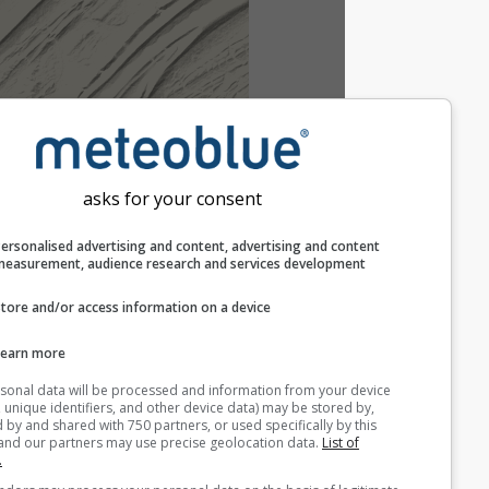
asks for your consent
Personalised advertising and content, advertising and c
measurement, audience research and services develop
Store and/or access information on a device
Learn more
Your personal data will be processed and information from you
(cookies, unique identifiers, and other device data) may be store
accessed by and shared with 750 partners, or used specifically b
site. We and our partners may use precise geolocation data.
List
partners.