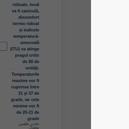
ridicate, local
va fi caniculă,
disconfort
termic ridicat
și indicele
temperatură-
umezeală
الآن
(ITU) va atinge
pragul critic
de 80 de
unități.
Temperaturile
maxime vor fi
cuprinse între
31 și 37 de
grade, iar cele
minime vor fi
de 20-21 de
grade.
تحذير طقس
معتدل