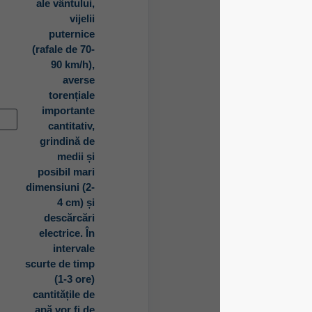
ale vântului,
vijelii
puternice
(rafale de 70-
90 km/h),
averse
torențiale
importante
الآن
cantitativ,
grindină de
medii și
posibil mari
dimensiuni (2-
4 cm) și
descărcări
electrice. În
intervale
scurte de timp
(1-3 ore)
cantitățile de
apă vor fi de