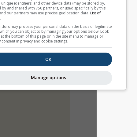
(cookies, unique identifiers, and other device data) may be store
accessed by and shared with 750 partners, or used specifically b
site. We and our partners may use precise geolocation data.
List
partners.
Some vendors may process your personal data on the basis of l
interest, which you can object to by managing your options belo
for a link at the bottom of this page or in the site menu to manag
withdraw consent in privacy and cookie settings.
OK
Manage options