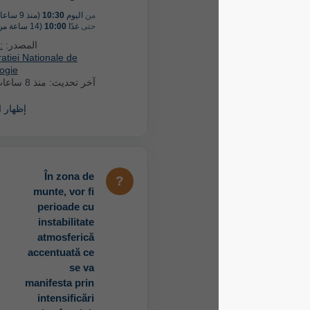
من
اليوم
10:30
(منذ 9 ساعات)
حتى
غدًا
10:00
(14 ساعة من الآن)
المصدر:
Romania:
Administratiei Nationale de
Meteorologie
آخر تحديث:
منذ 8 ساعات
إظهار المزيد
În zona de
munte, vor fi
perioade cu
instabilitate
atmosferică
accentuată ce
se va
manifesta prin
intensificări