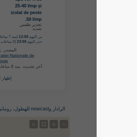
25-40 l/mp și
izolat de peste
50 l/mp.
تحذير طقس
شديد
من
اليوم
12:00
(منذ 7 ساعات)
حتى
اليوم
23:00
(3 ساعات من الآن)
المصدر:
Romania:
Administratiei Nationale de
Meteorologie
آخر تحديث:
منذ 8 ساعات
إظهار المزيد
الرادار وnowcast للهطول، رومانيا
+
−
©