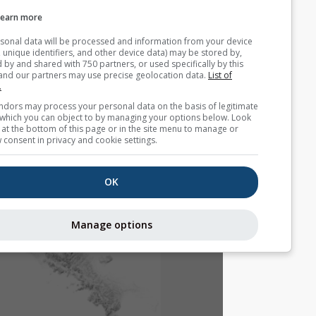
Learn more
Your personal data will be processed and information from you
(cookies, unique identifiers, and other device data) may be store
accessed by and shared with 750 partners, or used specifically b
site. We and our partners may use precise geolocation data.
List
partners.
Some vendors may process your personal data on the basis of l
interest, which you can object to by managing your options belo
for a link at the bottom of this page or in the site menu to manag
withdraw consent in privacy and cookie settings.
OK
Manage options