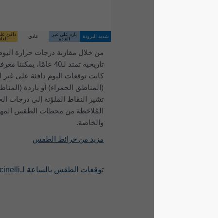
بارد على غير
دافئ على غير
شديد البرودة
عادي
شديد الدفء
العادة
العادة
من خلال مقارنة درجات حرارة اليوم ببيانات
تاريخية تمتد لـ40 عامًا، يمكننا معرفة ما إذا
كانت توقعات اليوم دافئة على غير العادة
(المناطق الحمراء) أو باردة (المناطق الزرقاء).
تشير النقاط الملوّنة إلى درجات الحرارة الفعلية
المُلاحَظة من محطات الطقس المهنية
والخاصة.
مزيد من خرائط الطقس
توقعات الطقس بالساعة لـCalcinelli