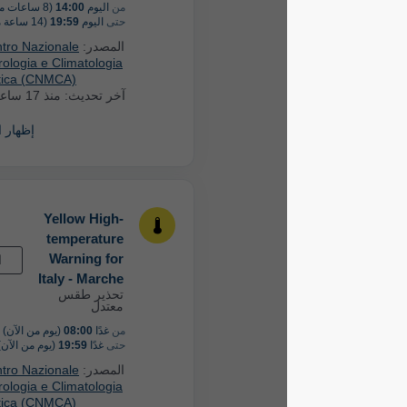
من
اليوم
14:00
(8 ساعات من الآن)
حتى
اليوم
19:59
(14 ساعة من الآن)
المصدر:
Italy: Centro Nazionale
di Meteorologia e Climatologia
Aeronautica (CNMCA)
آخر تحديث:
منذ 17 ساعة
إظهار المزيد
Yellow High-
temperature
Warning for
القادم
Italy - Marche
تحذير طقس
معتدل
من
غدًا
08:00
(يوم من الآن)
حتى
غدًا
19:59
(يوم من الآن)
المصدر:
Italy: Centro Nazionale
di Meteorologia e Climatologia
Aeronautica (CNMCA)