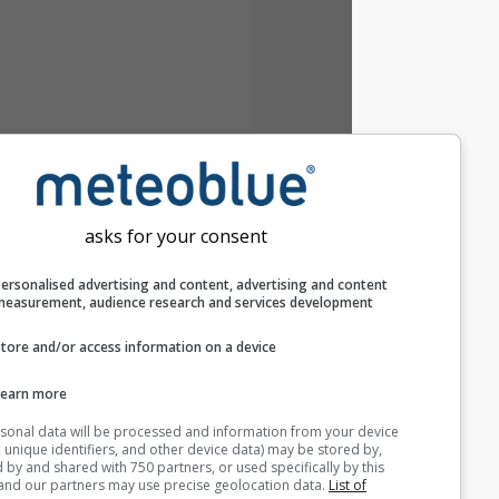
asks for your consent
Personalised advertising and content, advertising and c
measurement, audience research and services develop
Store and/or access information on a device
Learn more
Your personal data will be processed and information from you
(cookies, unique identifiers, and other device data) may be store
accessed by and shared with 750 partners, or used specifically b
site. We and our partners may use precise geolocation data.
List