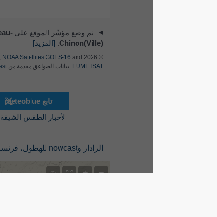
تم وضع مؤشّر الموقع على
Château-
Chinon(Ville)
.
[المزيد]
NOAA Satellites GOES-16
and
© 2026 meteoblue,
EUMETSAT
. بيانات الصواعق مقدمة من
nowcast
.
تابع meteoblue
لأخبار الطقس الشيقة
الرادار وnowcast للهطول، فرنسا
+
−
©