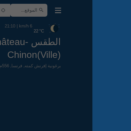
21:10
6 km/h
22 °C
الطقس Château-
Chinon(Ville)
برغونية إفرنش كمته
,
فرنسا
,
556م فوق سطح البحر