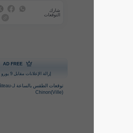
شارك
التوقعات
AD FREE
إزالة الإعلانات مقابل 9 يورو سنويًا
توقعات الطقس بالساعة لـChâteau-
Chinon(Ville)