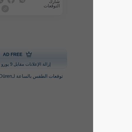
شارك
التوقعات
AD FREE
إزالة الإعلانات مقابل 9 يورو سنويًا
توقعات الطقس بالساعة لـDüren