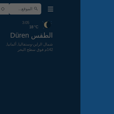
3:05
18 °C
الطقس Düren
شمال الراين-وستفاليا
,
ألمانيا
,
142م فوق سطح البحر