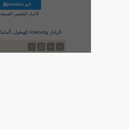
تابع meteoblue
لأخبار الطقس الشيقة
الرادار وnowcast للهطول، ألمانيا
+
−
©