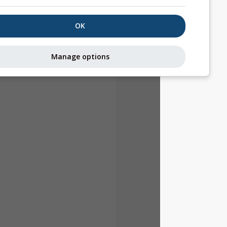
OK
Manage options