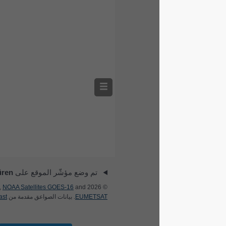
تم وضع مؤشّر الموقع على
Düren
.
[المزيد]
NOAA Satellites GOES-16
and
© 2026 meteoblue,
EUMETSAT
. بيانات الصواعق مقدمة من
nowcast
.