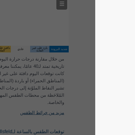
بارد على غير
دافئ على غير
شديد البرودة
عادي
شديد الدفء
العادة
العادة
من خلال مقارنة درجات حرارة اليوم ببيانات
تاريخية تمتد لـ40 عامًا، يمكننا معرفة ما إذا
كانت توقعات اليوم دافئة على غير العادة
(المناطق الحمراء) أو باردة (المناطق الزرقاء).
تشير النقاط الملوّنة إلى درجات الحرارة الفعلية
المُلاحَظة من محطات الطقس المهنية
والخاصة.
مزيد من خرائط الطقس
توقعات الطقس بالساعة لـIlsfeld