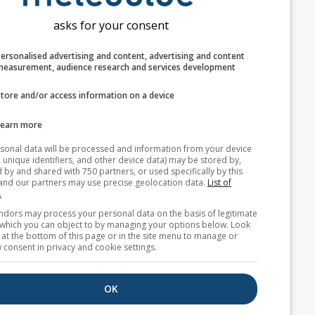
asks for your consent
Personalised advertising and content, advertising and c
measurement, audience research and services develop
Store and/or access information on a device
Learn more
Your personal data will be processed and information from you
(cookies, unique identifiers, and other device data) may be store
accessed by and shared with 750 partners, or used specifically b
site. We and our partners may use precise geolocation data.
List
partners.
Some vendors may process your personal data on the basis of l
interest, which you can object to by managing your options belo
for a link at the bottom of this page or in the site menu to manag
withdraw consent in privacy and cookie settings.
OK