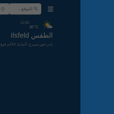
12:00
30 °C
الطقس Ilsfeld
بادن-فورتمبيرغ
,
ألمانيا
,
243م فوق سطح البحر