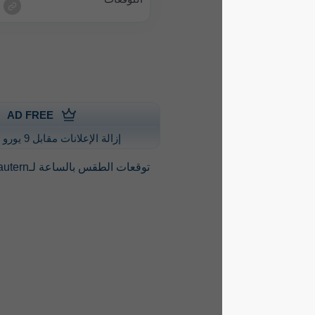
AD FREE
إزالة الإعلانات مقابل 9 يورو سنويًا
توقعات الطقس بالساعة لـKaiserslautern