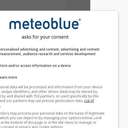
asks for your consent
Personalised advertising and content, advertising and c
measurement, audience research and services develop
Store and/or access information on a device
Learn more
Your personal data will be processed and information from you
(cookies, unique identifiers, and other device data) may be store
accessed by and shared with 750 partners, or used specifically b
site. We and our partners may use precise geolocation data.
List
partners.
Some vendors may process your personal data on the basis of l
interest, which you can object to by managing your options belo
for a link at the bottom of this page or in the site menu to manag
withdraw consent in privacy and cookie settings.