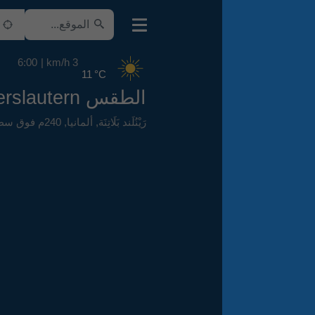
6:00
3 km/h
11 °C
الطقس Kaiserslautern
رَيْنُلَند بَلَاتِنَة
,
ألمانيا
,
240م فوق سطح البحر