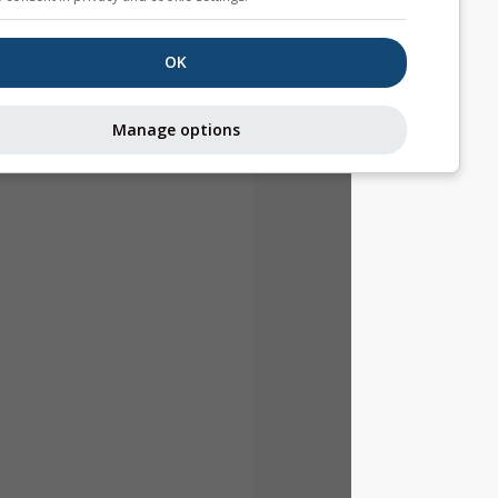
OK
Manage options