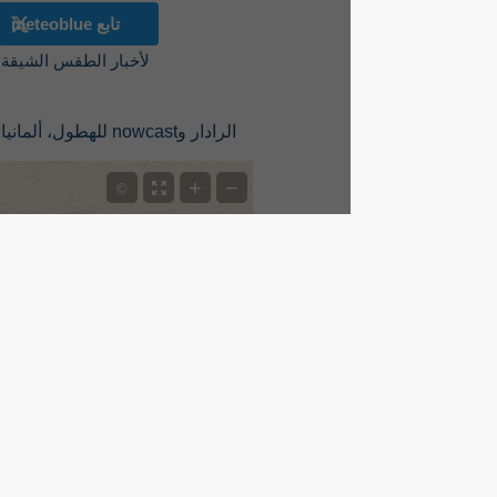
تابع meteoblue
لأخبار الطقس الشيقة
الرادار وnowcast للهطول، ألمانيا
+
−
©