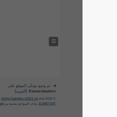
تم وضع مؤشّر الموقع على
Kaiserslautern
.
[المزيد]
NOAA Satellites GOES-16
and
© 2026 meteoblue,
EUMETSAT
. بيانات الصواعق مقدمة من
nowcast
.