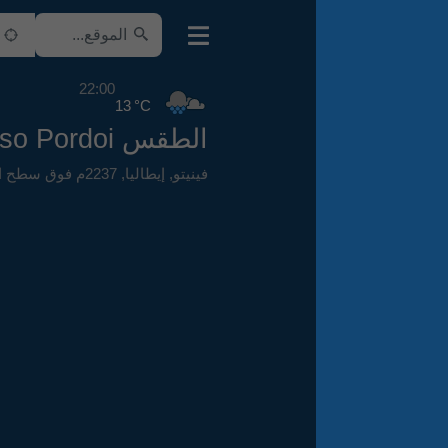
22:00
13 °C
الطقس Passo Pordoi
فينيتو
,
إيطاليا
,
2237م فوق سطح البحر