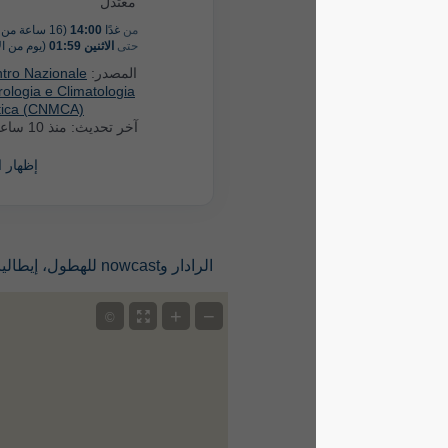
معتدل
من
غدًا
14:00
(16 ساعة من الآن)
حتى
الاثنين 01:59
(يوم من الآن)
المصدر:
Italy: Centro Nazionale
di Meteorologia e Climatologia
Aeronautica (CNMCA)
آخر تحديث:
منذ 10 ساعات
إظهار المزيد
الرادار وnowcast للهطول، إيطاليا
+
−
©