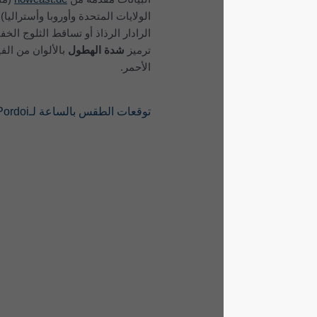
الولايات المتحدة وأوروبا وأستراليا). قد لا يرصد
الرادار الرذاذ أو تساقط الثلوج الخفيف. يتم
ترميز
شدة الهطول
بالألوان من الفيروزي إلى
الأحمر.
توقعات الطقس بالساعة لـPasso Pordoi