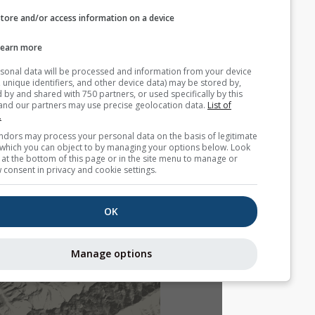
Store and/or access information on a device
Learn more
Your personal data will be processed and information from you
(cookies, unique identifiers, and other device data) may be store
accessed by and shared with 750 partners, or used specifically b
site. We and our partners may use precise geolocation data.
List
partners.
Some vendors may process your personal data on the basis of l
interest, which you can object to by managing your options belo
for a link at the bottom of this page or in the site menu to manag
withdraw consent in privacy and cookie settings.
OK
Manage options