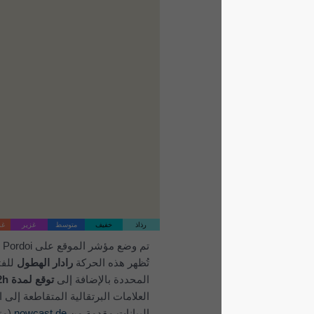
رذاذ
خفيف
متوسط
غزير
غزير جداً
برد
تم وضع مؤشر الموقع على Passo Pordoi.
تُظهر هذه الحركة
رادار الهطول
للفترة الزمنية
المحددة بالإضافة إلى
توقع لمدة 2h
. تشير
العلامات البرتقالية المتقاطعة إلى البرق.
البيانات مقدمة من
nowcast.de
(متاحة في