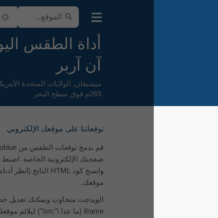
أداة الطقس اليومية لـ
آن آربر
ميشيغان
,
الولايات المتحدة الأمريكية
,
269م فوق سطح البحر
توقعاتنا على موقعك الإلكتروني
قم بدمج توقعات الطقس من meteoblue في
صفحتك الإلكترونية الخاصة. اضبط المعلمات
وانسخ كود ‎HTML‎ الناتج (انظر أدناه) إلى
موقعك.
الويدجت متجاوب ويمكنك تعديل خصائص
iframe (ما عدا \"src\") ليلائم موقعك على أفضل