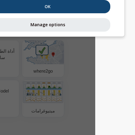
بدون خلفية: نص فاتح
OK
Manage options
بيانات طقس إضافية
أداة الطقس كل 3
ساعات
where2go
MultiModel
ميتيوغرامات