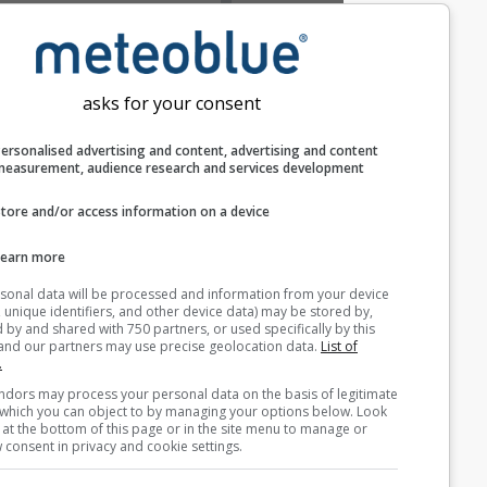
درجة الحرارة (العظمى)
درجة الحرارة (الصغرى)
سرعة الرياح
asks for your consent
هبات الرياح
Personalised advertising and content, advertising and c
اتجاه الرياح
measurement, audience research and services develop
مؤشر UV
Store and/or access information on a device
الرطوبة النسبية
Learn more
الهطول
Your personal data will be processed and information from you
(cookies, unique identifiers, and other device data) may be store
احتمالية الهطول
accessed by and shared with 750 partners, or used specifically b
site. We and our partners may use precise geolocation data.
List
rainSPOT
partners.
الضغط
Some vendors may process your personal data on the basis of l
interest, which you can object to by managing your options belo
for a link at the bottom of this page or in the site menu to manag
الخلفية
withdraw consent in privacy and cookie settings.
بدون خلفية: نص داكن