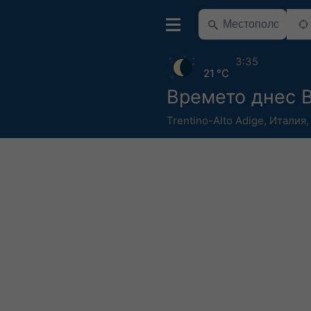
3:35
21 °C
Времето днес Ba
Trentino-Alto Adige
,
Италия