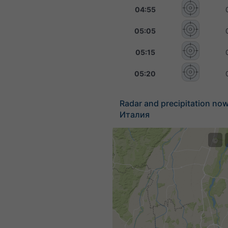
04:55
05:05
05:15
05:20
Radar and precipitation no
Италия
©