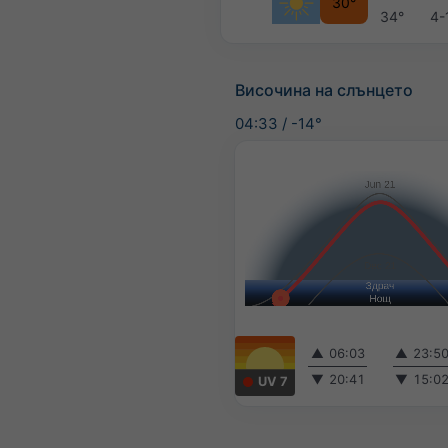
30°
34°
4-
Височина на слънцето
04:33
/
-14°
▲
06:03
▲
23:5
▼
20:41
▼
15:0
UV 7