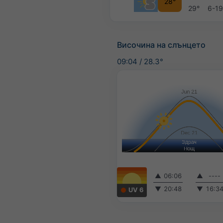
28°
29°
6-1
Височина на слънцето
09:04
/
28.3°
▲
06:06
▲
----
▼
20:48
▼
16:3
UV 6