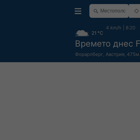
4 km/h
8:20
21 °C
Времето днес F
Форарлберг
,
Австрия
,
475м 