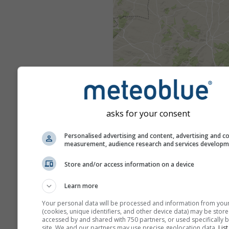
asks for your consent
Personalised advertising and content, advertising and c
measurement, audience research and services develop
Store and/or access information on a device
Learn more
Your personal data will be processed and information from you
(cookies, unique identifiers, and other device data) may be store
accessed by and shared with 750 partners, or used specifically b
site. We and our partners may use precise geolocation data.
List