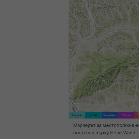
Ръмеж
Слаб
Умерено
Силен
Маркерът за местоположени
поставен върху Hohe Wand. 