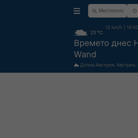
12 km/h
16:5
23 °C
Времето днес 
Wand
Долна Австрия
,
Австрия
,