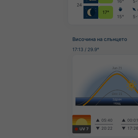
16°
5-
24
17°
15°
5-
Височина на слънцето
17:13
/
29.9°
▲
05:40
▲
00:0
▼
20:22
▼
17:2
UV 7