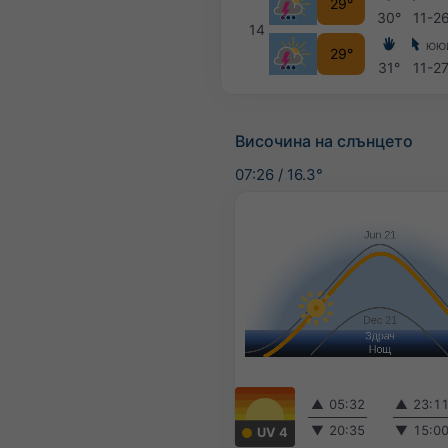
29°
30°
11-2
14
ЮЮ
29°
31°
11-2
Височина на слънцето
07:26
/
16.3°
▲
05:32
▲
23:1
▼
20:35
▼
15:0
UV 4