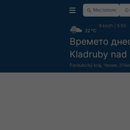
9 km/h
5:50
22 °C
Времето дне
Kladruby nad
Pardubický kraj
,
Чехия
,
210м 