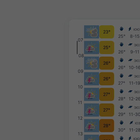
ЮЮ
23°
25°
8-15
07
ЗЮ
25°
26°
9-11
08
ЗЮ
26°
26°
10-1
09
ЗЮ
26°
27°
11-1
10
ЗЮ
27°
28°
12-2
11
ЗЮ
27°
29°
11-3
12
Ю
28°
30°
11-2
13
ЮЮ