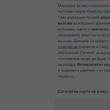
Маркерът за местоположени
поставен върху Kladruby na
Тази анимация показва
рада
валежи
за избрания времев
интервал, както и
прогноза 
Оранжевите кръстчета обоз
мълнии. Данните са предост
nowcast.de
(налични в САЩ, 
Австралия). Ситният дъжд и
снеговалеж може да бъдат 
за радара.
Интензитетът на
е кодиран с цветове – от тю
червено.
Сателитна карта на живо,