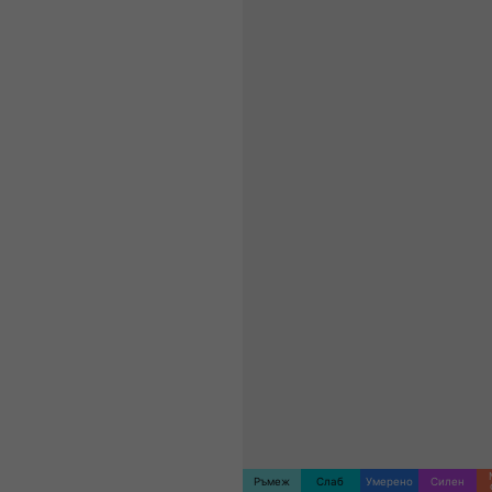
Ръмеж
Слаб
Умерено
Силен