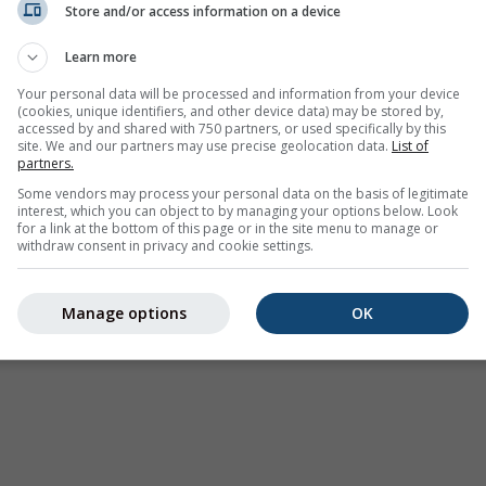
Store and/or access information on a device
Предупреждения за времето
Learn more
Where2Go
Синоптични диаграми
Your personal data will be processed and information from your device
(cookies, unique identifiers, and other device data) may be stored by,
Температура и влажност
accessed by and shared with 750 partners, or used specifically by this
site. We and our partners may use precise geolocation data.
List of
Валежи
partners.
Авиация и облаци
Some vendors may process your personal data on the basis of legitimate
interest, which you can object to by managing your options below. Look
Море и сърф
for a link at the bottom of this page or in the site menu to manage or
withdraw consent in privacy and cookie settings.
Качество на въздуха и
полени
Manage options
OK
Сезонна прогноза
Holiday Planner
Още карти