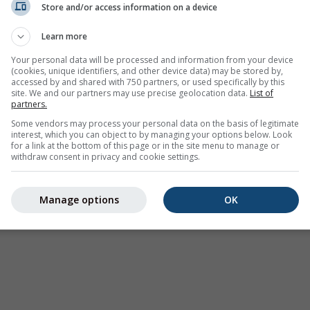
Store and/or access information on a device
Предупреждения за времето
Learn more
Where2Go
Синоптични диаграми
Your personal data will be processed and information from your device
(cookies, unique identifiers, and other device data) may be stored by,
Температура и влажност
accessed by and shared with 750 partners, or used specifically by this
site. We and our partners may use precise geolocation data.
List of
Валежи
partners.
Авиация и облаци
Some vendors may process your personal data on the basis of legitimate
interest, which you can object to by managing your options below. Look
Море и сърф
for a link at the bottom of this page or in the site menu to manage or
withdraw consent in privacy and cookie settings.
Качество на въздуха и
полени
Manage options
OK
Сезонна прогноза
Holiday Planner
Още карти