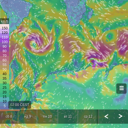
km/h
02:00 CEST
сб 8
нд 9
пн 10
вт 11
ср 12