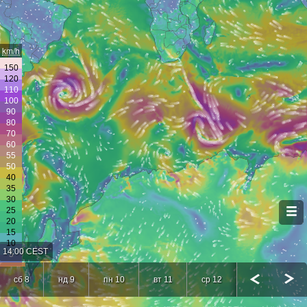
km/h
14:00 CEST
сб 8
нд 9
пн 10
вт 11
ср 12