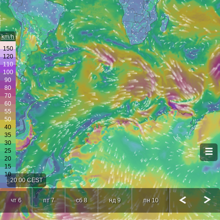
km/h
20:00 CEST
чт 6
пт 7
сб 8
нд 9
пн 10