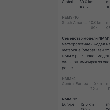
Global
30.0 km
m
168 ч
1
NEMS-10
South America
10.0 km
m
180 ч
0
Семейство модели NMM:
метеорологичен модел н
meteoblue (оперативен от 2
NMM е регионален модел 
силно оптимизиран за сл
релеф.
NMM-4
Central Europe
4.0 km
m
72 ч
1
NMM-12
Europe
12.0 km
m
180 ч
0