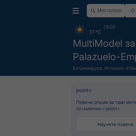
19:00
37 °C
MultiModel за
Palazuelo-Em
Естремадура
,
Испания
,
418м
point+
Повече опции за тази мет
са налични с point+
Научете повече