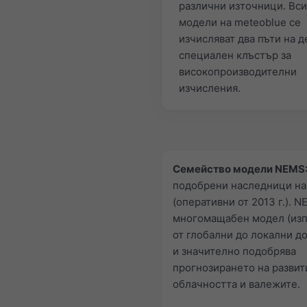
различни източници. Вс
модели на meteoblue се
изчисляват два пъти на д
специален клъстър за
високопроизводителни
изчисления.
Семейство модели NEMS
подобрени наследници н
(оперативни от 2013 г.). N
многомащабен модел (изп
от глобални до локални д
и значително подобрява
прогнозирането на развит
облачността и валежите.