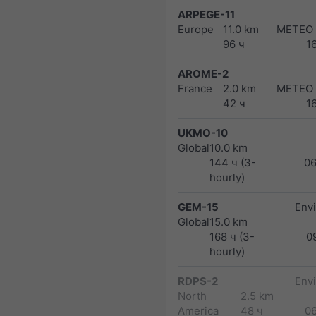
ARPEGE-11
Europe
11.0 km
METEO
96 ч
1
AROME-2
France
2.0 km
METEO
42 ч
1
UKMO-10
Global
10.0 km
144 ч (3-
0
hourly)
GEM-15
Env
Global
15.0 km
168 ч (3-
0
hourly)
RDPS-2
Env
North
2.5 km
America
48 ч
0