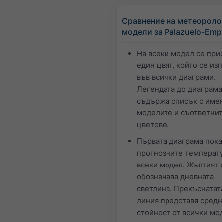
Сравнение на метеороло
модели за Palazuelo-Emp
На всеки модел се при
един цвят, който се из
във всички диаграми.
Легендата до диаграма
съдържа списък с имен
моделите и съответни
цветове.
Първата диаграма пока
прогнозните температу
всеки модел. Жълтият 
обозначава дневната
светлина. Прекъснатат
линия представя средн
стойност от всички мо