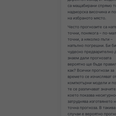
са мащабирани спрямо т
надморска височина и п
на избраното място.
Често прогнозите са нап
точни, понякога – по-ма
точни, а няколко пъти –
напълно погрешни. Би б
чудесно предварително 
знаем дали прогнозата
вероятно ще бъде правил
как? Всички прогнози за
времето се изчисляват о
компютърни модели и по
те се различават значите
което показва несигурно
затруднява изготвянето 
точна прогноза. В такива
случаи е вероятно прогн