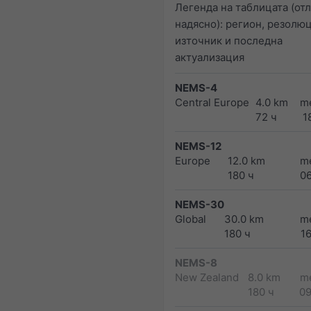
Легенда на таблицата (от
надясно): регион, резолюц
източник и последна
актуализация
NEMS-4
Central Europe
4.0 km
m
72 ч
1
NEMS-12
Europe
12.0 km
m
180 ч
0
NEMS-30
Global
30.0 km
m
180 ч
1
NEMS-8
New Zealand
8.0 km
m
180 ч
0