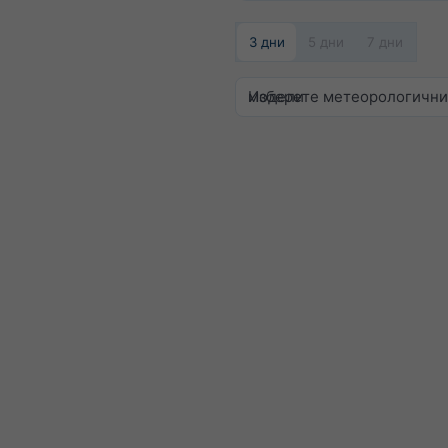
3 дни
5 дни
7 дни
Изберете метеорологични модели