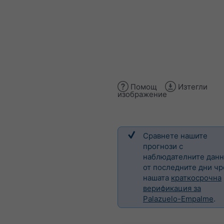
Помощ
Изтегли
изображение
Сравнете нашите
прогнози с
наблюдателните дан
от последните дни чр
нашата
краткосрочна
верификация за
Palazuelo-Empalme
.