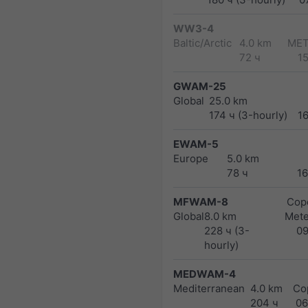
WW3-4
Baltic/Arctic
4.0 km
MET
72 ч
1
GWAM-25
Global
25.0 km
174 ч (3-hourly)
1
EWAM-5
Europe
5.0 km
78 ч
1
MFWAM-8
Cope
Global
8.0 km
Met
228 ч (3-
0
hourly)
MEDWAM-4
Mediterranean
4.0 km
Co
204 ч
06