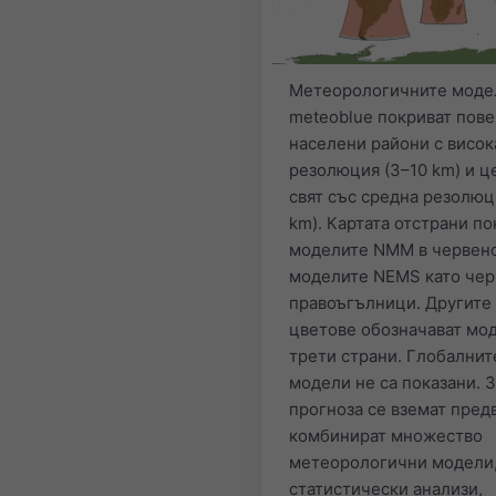
Метеорологичните моде
meteoblue покриват пов
населени райони с висок
резолюция (3–10 km) и ц
свят със средна резолюц
km). Картата отстрани по
моделите NMM в червено
моделите NEMS като чер
правоъгълници. Другите
цветове обозначават мо
трети страни. Глобалнит
модели не са показани. 
прогноза се вземат пред
комбинират множество
метеорологични модели
статистически анализи,