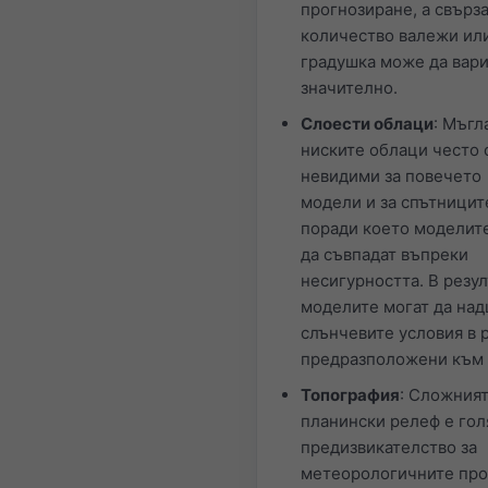
прогнозиране, а свърз
количество валежи ил
градушка може да вар
значително.
Слоести облаци
: Мъгл
ниските облаци често 
невидими за повечето
модели и за спътницит
поради което моделит
да съвпадат въпреки
несигурността. В резул
моделите могат да над
слънчевите условия в 
предразположени към 
Топография
: Сложния
планински релеф е го
предизвикателство за
метеорологичните про