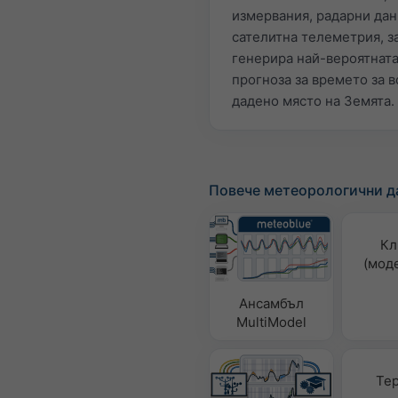
измервания, радарни дан
сателитна телеметрия, за
генерира най-вероятнат
прогноза за времето за в
дадено място на Земята.
Повече метеорологични д
Кл
(мод
Ансамбъл
MultiModel
Те