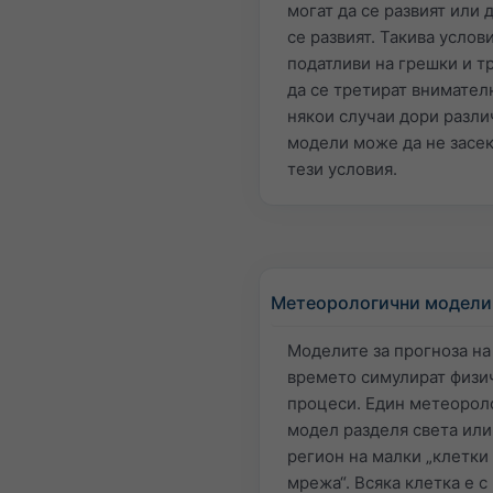
могат да се развият или 
се развият. Такива услов
податливи на грешки и т
да се третират внимател
някои случаи дори разли
модели може да не засек
тези условия.
Метеорологични модели
Моделите за прогноза на
времето симулират физи
процеси. Един метеорол
модел разделя света или
регион на малки „клетки
мрежа“. Всяка клетка е с