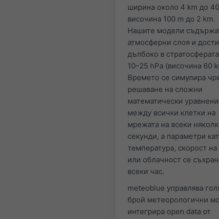
ширина около 4 km до 40
височина 100 m до 2 km.
Нашите модели съдържа
атмосферни слоя и дости
дълбоко в стратосферата
10–25 hPa (височина 60 k
Времето се симулира чр
решаване на сложни
математически уравнени
между всички клетки на
мрежата на всеки няколк
секунди, а параметри ка
температура, скорост на
или облачност се съхран
всеки час.
meteoblue управлява гол
брой метеорологични мо
интегрира open data от