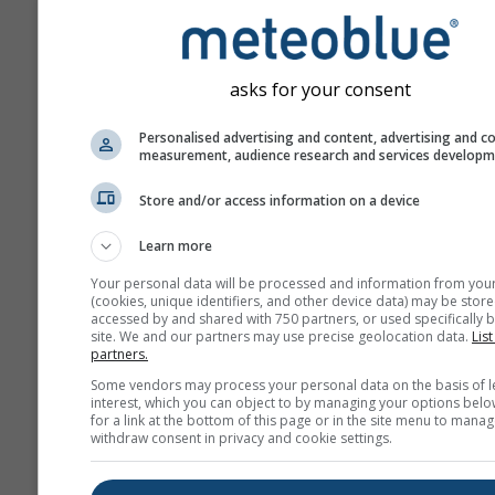
ICON-7
D
Europe
7.0 km
Wett
120 ч (3-
1
hourly)
asks for your consent
ICOND-2
D
Personalised advertising and content, advertising and c
Germany
2.0 km
Wett
measurement, audience research and services develop
and Alps
48 ч
1
Store and/or access information on a device
HARMN-5
Learn more
Central Europe
5.0 km
60 ч
1
Your personal data will be processed and information from you
(cookies, unique identifiers, and other device data) may be store
GFS-40
accessed by and shared with 750 partners, or used specifically b
site. We and our partners may use precise geolocation data.
List
Global
40.0 km
NO
partners.
180 ч (3-hourly)
1
Some vendors may process your personal data on the basis of l
interest, which you can object to by managing your options belo
NAM-12
for a link at the bottom of this page or in the site menu to manag
North
12.0 km
withdraw consent in privacy and cookie settings.
America
84 ч (3-
1
hourly)