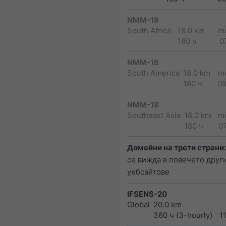
NMM-18
South Africa
18.0 km
m
180 ч
0
NMM-18
South America
18.0 km
m
180 ч
0
NMM-18
Southeast Asia
18.0 km
m
180 ч
0
Домейни на трети страни:
се вижда в повечето друг
уебсайтове
IFSENS-20
Global
20.0 km
360 ч (3-hourly)
1