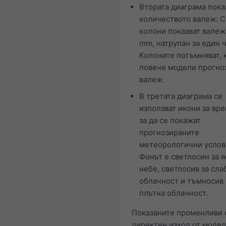
Втората диаграма пока
количеството валеж: 
колони показват валеж
mm, натрупан за един ч
Колоните потъмняват, 
повече модели прогно
валеж.
В третата диаграма се
използват икони за вре
за да се покажат
прогнозираните
метеорологични услов
Фонът е светлосин за 
небе, светлосив за сла
облачност и тъмносив 
плътна облачност.
Показаните променливи 
директен изход от модел