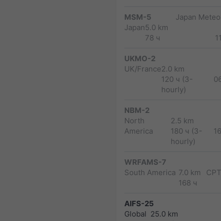
MSM-5
Japan Meteor
Japan
5.0 km
78 ч
1
UKMO-2
UK/France
2.0 km
120 ч (3-
0
hourly)
NBM-2
North
2.5 km
America
180 ч (3-
1
hourly)
WRFAMS-7
South America
7.0 km
CPT
168 ч
AIFS-25
Global
25.0 km