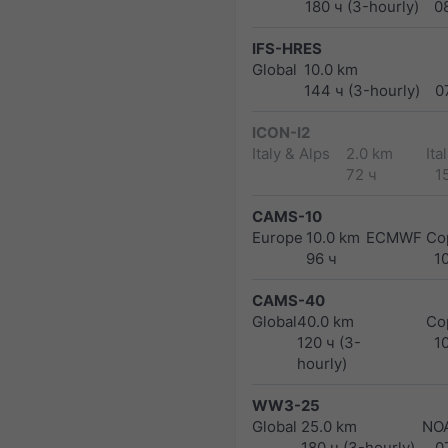
180 ч (3-hourly)
0
IFS-HRES
Global
10.0 km
144 ч (3-hourly)
0
ICON-I2
Italy & Alps
2.0 km
Ita
72 ч
1
CAMS-10
Europe
10.0 km
ECMWF Cop
96 ч
1
CAMS-40
Global
40.0 km
Co
120 ч (3-
1
hourly)
WW3-25
Global
25.0 km
NO
180 ч (3-hourly)
0