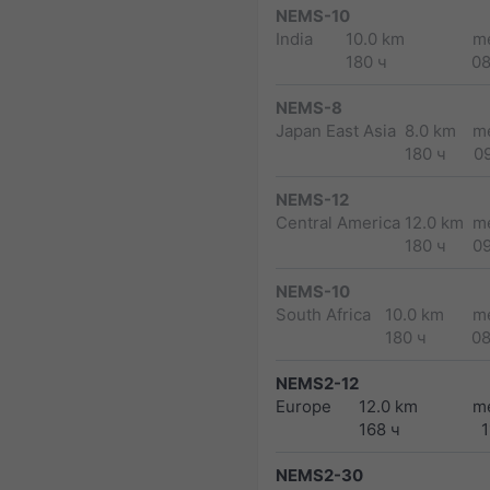
NEMS-10
India
10.0 km
m
180 ч
0
NEMS-8
Japan East Asia
8.0 km
m
180 ч
0
NEMS-12
Central America
12.0 km
m
180 ч
0
NEMS-10
South Africa
10.0 km
m
180 ч
0
NEMS2-12
Europe
12.0 km
m
168 ч
1
NEMS2-30