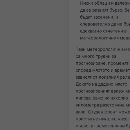
Ниски облаци и валежи
да се развият бързо, бе
бъдат засечени, и
следователно да не бъ
адекватно отчетени в
метеорологичния моде
Тези метеорологични м
са много трудни за
прогнозиране, променят 
според мястото и време
зависят от локалния реле
Докато на дадено място
прогнозираният валеж м
липсва, само на няколко
километра разстояние м
вали. Студен фронт може
пристигне няколко часа 
късно, а гръмотевични б