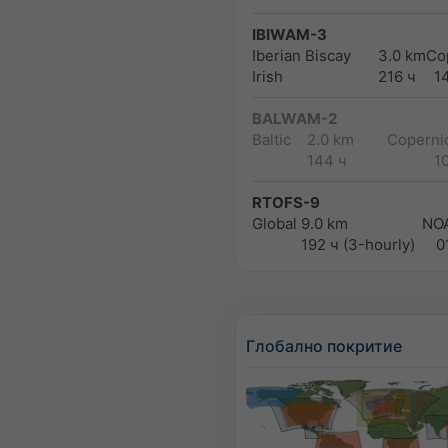
IBIWAM-3
Iberian Biscay
3.0 km
Co
Irish
216 ч
1
BALWAM-2
Baltic
2.0 km
Copernic
144 ч
1
RTOFS-9
Global
9.0 km
NO
192 ч (3-hourly)
0
Глобално покритие