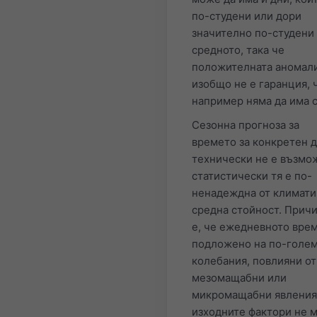
по-студени или дори
значително по-студени 
средното, така че
положителната аномал
изобщо не е гаранция, 
например няма да има с
Сезонна прогноза за
времето за конкретен 
технически не е възмо
статистически тя е по-
ненадеждна от климати
средна стойност. Прич
е, че ежедневното врем
подложено на по-голе
колебания, повлияни от
мезомащабни или
микромащабни явления,
изходните фактори не м