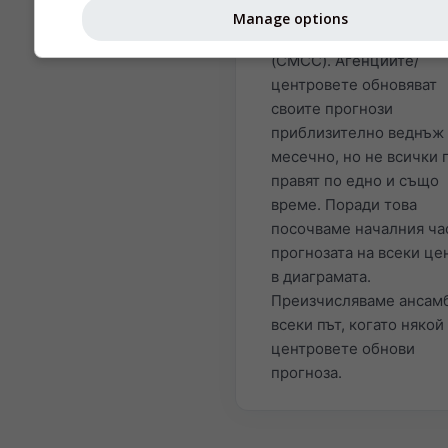
средиземноморския це
Manage options
за климатични промени
(CMCC). Агенциите/
центровете обновяват
своите прогнози
приблизително веднъж
месечно, но не всички 
правят по едно и също
време. Поради това
посочваме началния ча
прогнозата на всеки це
в диаграмата.
Преизчисляваме ансам
всеки път, когато някой
центровете обнови
прогноза.