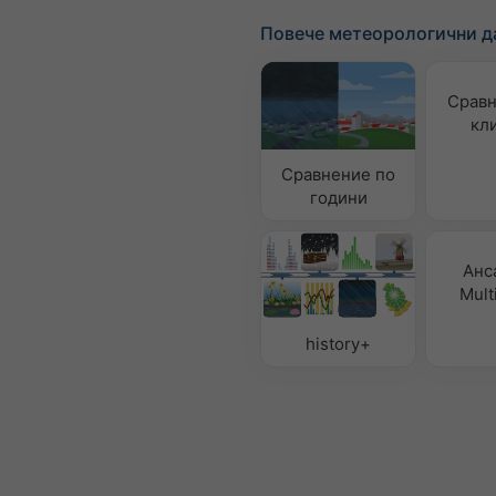
Повече метеорологични д
Сравн
кл
Сравнение по
години
Анс
Mult
history+