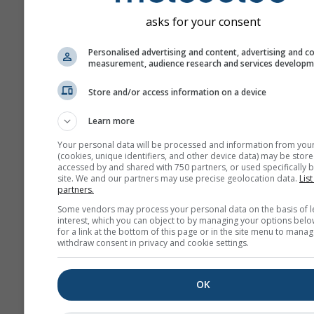
ситуациите Ел Ниньо и 
asks for your consent
Ниня.
Personalised advertising and content, advertising and c
Различните модели,
measurement, audience research and services develop
представени тук, се
изчисляват от: Европей
Store and/or access information on a device
център за средносрочн
метеорологични прогн
Learn more
(ECMWF), Националния
Your personal data will be processed and information from you
център за прогнозиране
(cookies, unique identifiers, and other device data) may be store
accessed by and shared with 750 partners, or used specifically b
околната среда
site. We and our partners may use precise geolocation data.
List
(NCEP/NOAA), Германск
partners.
метеорологична служб
Some vendors may process your personal data on the basis of l
interest, which you can object to by managing your options belo
(DWD), Британската
for a link at the bottom of this page or in the site menu to manag
метеорологична служб
withdraw consent in privacy and cookie settings.
(UKMO), MeteoFrance
(METEOFR), Японската
OK
метеорологична агенц
(JMA) и Евро-