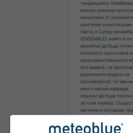
тенденцията. Комбини
всички сезонни прогноз
изчислени от основнит
центрове и институции
света, в Супер-ансамбъ
(ENSEMBLE), който е по
вероятно да бъде точен
отколкото прогнозата н
една единствена инсти
Ако видите, че прогноз
различните модели си
противоречат, тогава и
много малка надежда
сезонът да бъде прогно
за този период. Същест
региони и ситуации, пр
които сезонните прогн
могат да бъдат доста то
Най-известните пример