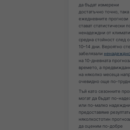
да бъдат измерени
достатъчно точно, така
ежедневните прогнози
стават статистически п
ненадеждни от климати
средна стойност след 
10–14 дни. Вероятно ст
забелязали
ненадеждно
на 10-дневната прогноз
времето, а предвиждан
на няколко месеца нап
очевидно още по-трудн
Тъй като сезонните про
могат да бъдат по-над
или по-малко надеждни
предоставяме резултати
няколкостотин прогнози
да оценим по-добре