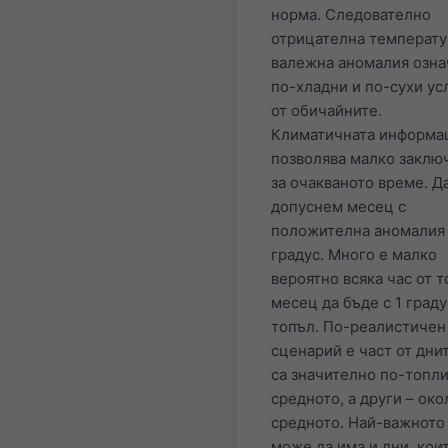
норма. Следователно
отрицателна температу
валежна аномалия озна
по-хладни и по-сухи ус
от обичайните.
Климатичната информа
позволява малко заклю
за очакваното време. Д
допуснем месец с
положителна аномалия 
градус. Много е малко
вероятно всяка час от т
месец да бъде с 1 граду
топъл. По-реалистичен
сценарий е част от дни
са значително по-топли
средното, а други – око
средното. Най-важното 
може да има и дни, кои