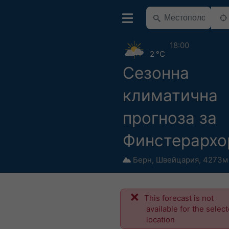
18:00
2 °C
Сезонна
климатична
прогноза за
Финстерархо
Берн
,
Швейцария
,
4273м 
This forecast is not
available for the selec
location