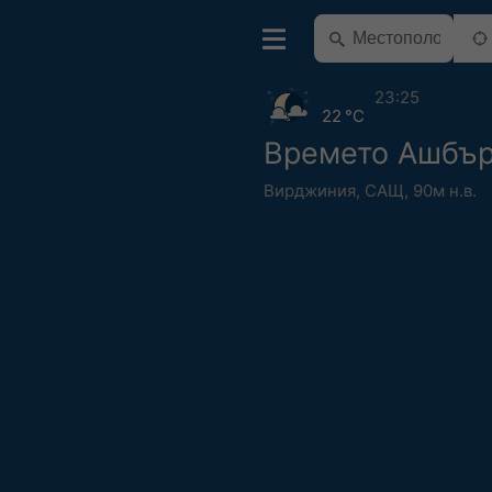
23:25
22 °C
Времето Ашбъ
Вирджиния
,
САЩ
,
90м н.в.