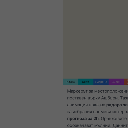
Ръмеж
Слаб
Умерено
Силен
Маркерът за местоположени
поставен върху Ашбърн. Таз
анимация показва
радара з
за избрания времеви интерва
прогноза за 2h
. Оранжевите
обозначават мълнии. Даннит