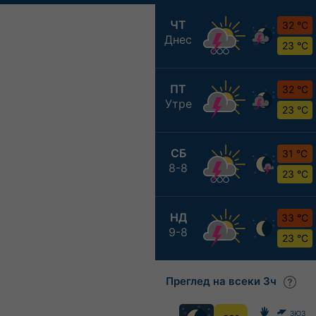
ЧТ
32 °C
Днес
23 °C
ПТ
32 °C
Утре
23 °C
СБ
31 °C
8-8
23 °C
НД
33 °C
9-8
23 °C
Преглед на всеки 3ч
ЗЮЗ