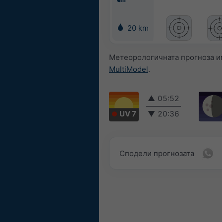
20 km
Метеорологичната прогноза им
MultiModel
.
▲
05:52
UV 7
▼
20:36
Сподели прогнозата