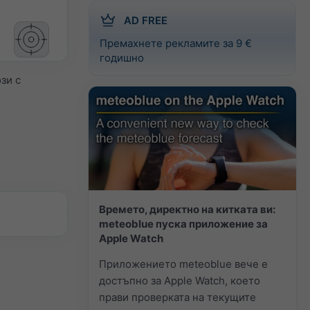
AD FREE
Премахнете рекламите за 9 €
годишно
зи с
Времето, директно на китката ви:
meteoblue пуска приложение за
Apple Watch
Приложението meteoblue вече е
достъпно за Apple Watch, което
прави проверката на текущите