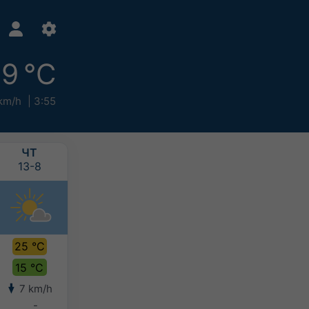
19 °C
km/h
3:55
ЧТ
ПТ
СБ
НД
13-8
14-8
15-8
16-8
25 °C
27 °C
27 °C
27 °C
15 °C
16 °C
17 °C
17 °C
7 km/h
10 km/h
4 km/h
4 km/h
-
-
-
-