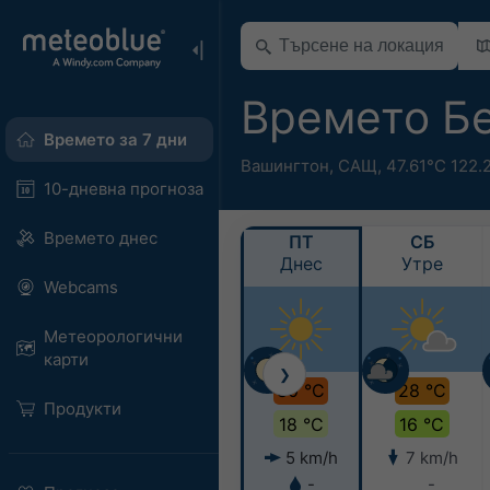
Времето Б
Времето за 7 дни
Вашингтон
,
САЩ
,
47.61°С 122.
10-дневна прогноза
Времето днес
ПТ
СБ
Днес
Утре
Webcams
Метеорологични
карти
❯
30 °C
28 °C
Продукти
18 °C
16 °C
5 km/h
7 km/h
-
-