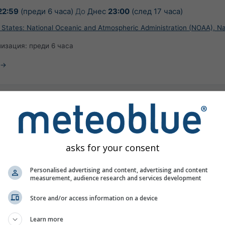
22:59
(преди 6 часа)
До
Днес
23:00
(след 17 часа)
 States: National Oceanic and Atmospheric Administration (NOAA), Na
лизация:
преди 6 часа
рата за Белвю
asks for your consent
Personalised advertising and content, advertising and content
measurement, audience research and services development
Store and/or access information on a device
Learn more