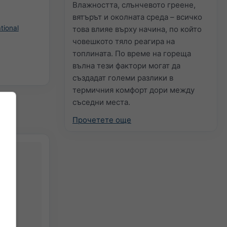
Влажността, слънчевото греене,
вятърът и околната среда – всичко
tional
това влияе върху начина, по който
човешкото тяло реагира на
топлината. По време на гореща
вълна тези фактори могат да
създадат големи разлики в
термичния комфорт дори между
съседни места.
Прочетете още