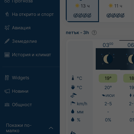
Прогноза
13 ч
11 ч
На открито и спорт
Авиация
петък
-
3h
Земеделие
03
00
06
История и климат
Widgets
°C
19°
18
°C
20°
19
Новини
ИЮИ
km/h
2-5
2-
Общност
мм
-
-
%
0%
0
Покажи по-
малко