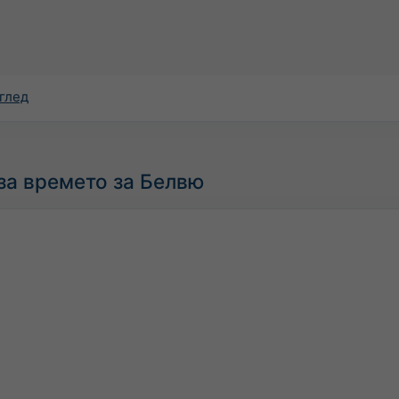
зглед
за времето за Белвю