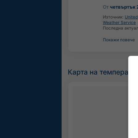
От
четвъртък 
Източник:
United
Weather Service
Последна актуа
Покажи повече
Карта на температу