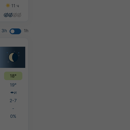
11 ч
13 ч
13 ч
11 ч
3h
1h
18°
19°
И
2-7
-
0%