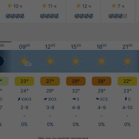
10 ч
11 ч
12 ч
7 ч
00
09
00
12
00
15
00
18
00
21
00
°
23°
27°
29°
28°
22°
°
24°
29°
32°
29°
23°
Ю
ЮЮЗ
ЗЮЗ
З
ЗСЗ
С
7
2-9
3-8
4-8
4-9
4-10
-
-
-
-
-
%
0%
0%
0%
0%
0%
Не се очакват валежи