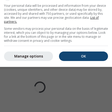
Your personal data will be processed and information from your device
за времето за Билбао
(cookies, unique identifiers, and other device data) may be stored by,
accessed by and shared with 750 partners, or used specifically by this
site. We and our partners may use precise geolocation data.
List of
partners.
Some vendors may process your personal data on the basis of legitimate
interest, which you can object to by managing your options below. Look
for a link at the bottom of this page or in the site menu to manage or
withdraw consent in privacy and cookie settings.
Manage options
OK