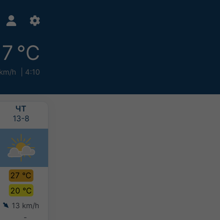
17 °C
 km/h
4:10
ЧТ
ПТ
СБ
НД
13-8
14-8
15-8
16-8
27 °C
28 °C
24 °C
22 °C
20 °C
20 °C
20 °C
19 °C
13 km/h
12 km/h
13 km/h
14 km/h
-
-
-
-