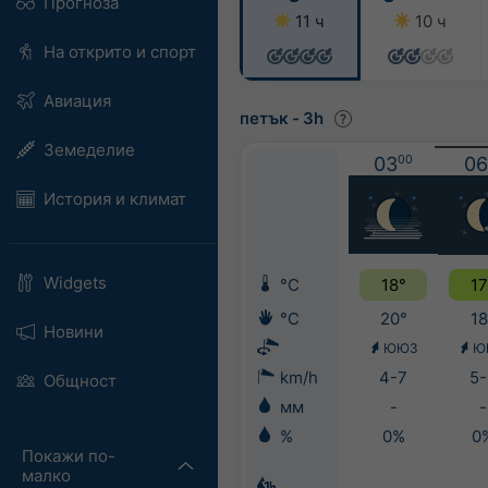
Прогноза
11 ч
10 ч
На открито и спорт
Авиация
петък
-
3h
Земеделие
03
00
06
История и климат
Widgets
°C
18°
17
°C
20°
18
Новини
ЮЮЗ
Ю
km/h
4-7
5-
Общност
мм
-
-
%
0%
0
Покажи по-
малко