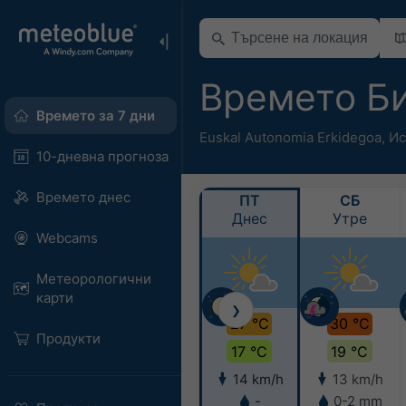
Времето Б
Времето за 7 дни
Euskal Autonomia Erkidegoa
,
Ис
10-дневна прогноза
Времето днес
ПТ
СБ
Днес
Утре
Webcams
Метеорологични
карти
❯
27 °C
30 °C
Продукти
17 °C
19 °C
14 km/h
13 km/h
-
0-2 mm