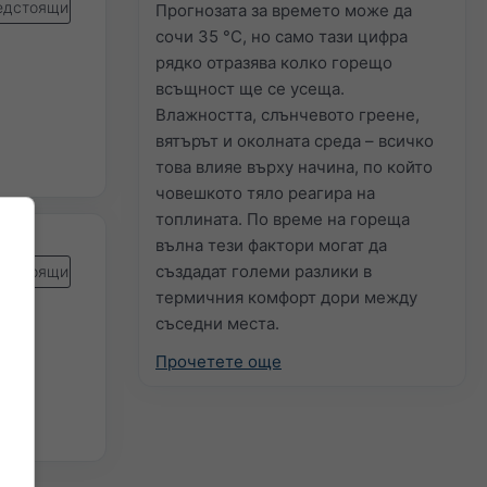
едстоящи
Прогнозата за времето може да
сочи 35 °C, но само тази цифра
рядко отразява колко горещо
всъщност ще се усеща.
Влажността, слънчевото греене,
вятърът и околната среда – всичко
това влияе върху начина, по който
човешкото тяло реагира на
топлината. По време на гореща
вълна тези фактори могат да
създадат големи разлики в
едстоящи
термичния комфорт дори между
съседни места.
Прочетете още