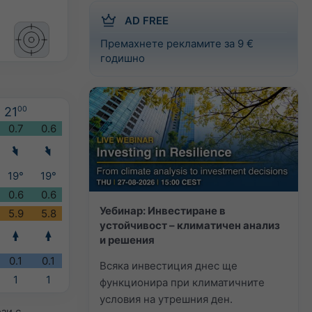
AD FREE
Премахнете рекламите за 9 €
годишно
21
00
0.7
0.6
19°
19°
0.6
0.6
Уебинар: Инвестиране в
5.9
5.8
устойчивост – климатичен анализ
и решения
0.1
0.1
Всяка инвестиция днес ще
1
1
функционира при климатичните
условия на утрешния ден.
зи с