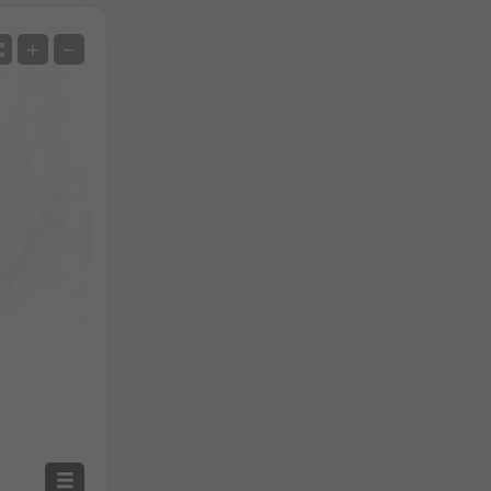
Сателит
+
−
Без радар
С радар
Измерена температура
Измерени валежи
Screenshot
©