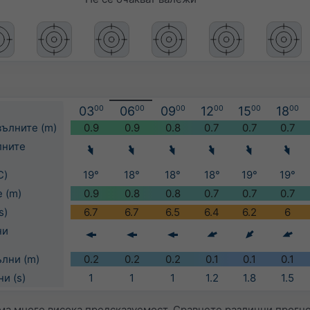
03
00
06
00
09
00
12
00
15
00
18
00
вълните (m)
0.9
0.9
0.8
0.7
0.7
0.7
лните
C)
19°
18°
18°
18°
19°
19°
 (m)
0.9
0.8
0.8
0.7
0.7
0.7
s)
6.7
6.7
6.5
6.4
6.2
6
ни
ълни (m)
0.2
0.2
0.2
0.1
0.1
0.1
и (s)
1
1
1
1.2
1.8
1.5
а много висока предсказуемост. Сравнете различни прогно