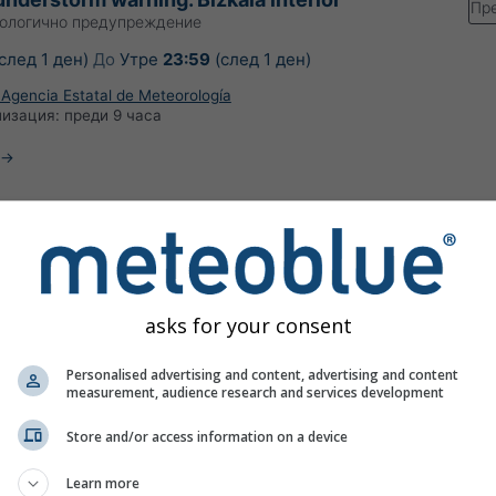
Пр
ологично предупреждение
след 1 ден)
До
Утре
23:59
(след 1 ден)
 Agencia Estatal de Meteorología
лизация:
преди 9 часа
 warning. Bizkaia interior
Пр
ологично предупреждение
asks for your consent
след 1 ден)
До
Утре
23:59
(след 1 ден)
 Agencia Estatal de Meteorología
Personalised advertising and content, advertising and content
лизация:
преди 9 часа
measurement, audience research and services development
Store and/or access information on a device
Learn more