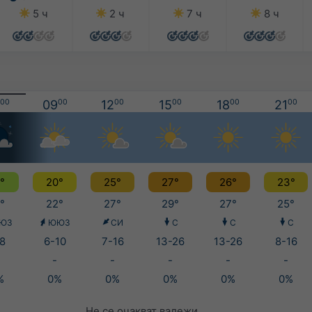
5 ч
2 ч
7 ч
8 ч
00
09
00
12
00
15
00
18
00
21
00
°
20°
25°
27°
26°
23°
°
22°
27°
29°
27°
25°
ЮЗ
ЮЮЗ
СИ
С
С
С
8
6-10
7-16
13-26
13-26
8-16
-
-
-
-
-
%
0%
0%
0%
0%
0%
Не се очакват валежи