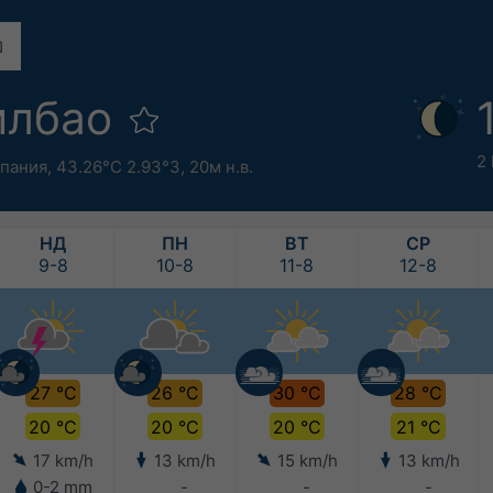
илбао
2
пания
,
43.26°С 2.93°З,
20м н.в.
НД
ПН
ВТ
СР
9-8
10-8
11-8
12-8
27 °C
26 °C
30 °C
28 °C
20 °C
20 °C
20 °C
21 °C
17 km/h
13 km/h
15 km/h
13 km/h
0-2 mm
-
-
-