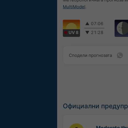
MultiModel
.
▲
07:06
UV 8
▼
21:28
Сподели прогнозата
Официални предупр
Moderate thu