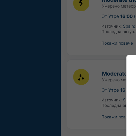
Умерено метеор
От
Утре
16:00
(
Източник:
Spain:
Последна актуа
Покажи повече
Moderate rain
Умерено метеор
От
Утре
16:00
(
Източник:
Spain:
Последна актуа
Покажи повече