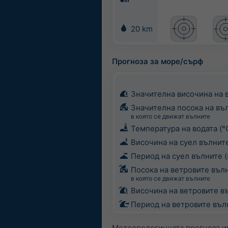
20 km
Прогноза за море/сърф
Значителна височина на 
Значителна посока на въ
в която се движат вълните
Температура на водата (°
Височина на суел вълните
Период на суел вълните (
Посока на ветровите въл
в която се движат вълните
Височина на ветровите в
Период на ветровите вълн
Метеорологичната прогноза им