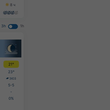
8 ч
13 ч
9 ч
4 ч
3h
1h
21°
23°
ЗЮЗ
5-5
-
0%