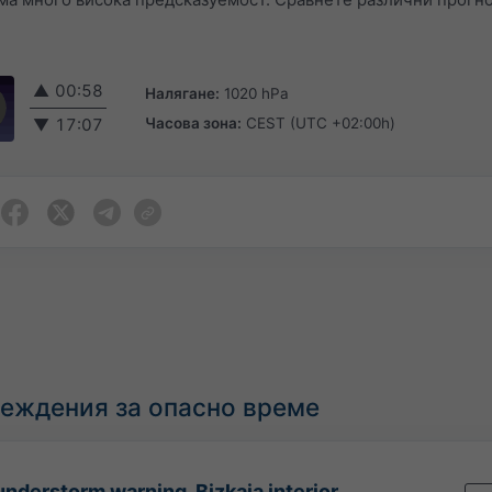
▲
00:58
Налягане:
1020 hPa
Часова зона:
CEST (UTC +02:00h)
▼
17:07
еждения за опасно време
nderstorm warning. Bizkaia interior