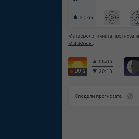
20 km
Метеорологичната прогноза им
MultiModel
.
▲
06:05
UV 6
▼
20:18
Сподели прогнозата