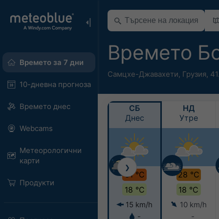
Времето Б
Времето за 7 дни
Самцхе-Джавахети
,
Грузия
,
41
10-дневна прогноза
Времето днес
СБ
НД
Днес
Утре
Webcams
Метеорологични
карти
❯
31 °C
28 °C
Продукти
18 °C
18 °C
15 km/h
10 km/h
-
-