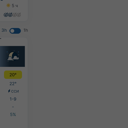
5 ч
12 ч
11 ч
8 ч
3h
1h
20°
22°
ССИ
1-9
-
5%