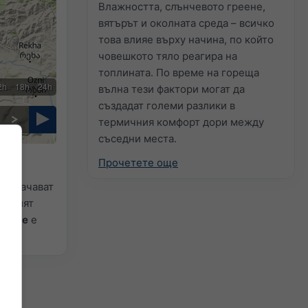
Влажността, слънчевото греене,
вятърът и околната среда – всичко
това влияе върху начина, по който
човешкото тяло реагира на
топлината. По време на гореща
2h
18h
24h
вълна тези фактори могат да
създадат големи разлики в
термичния комфорт дори между
съседни места.
Прочетете още
а за
бозначават
Ситният
ежите
е