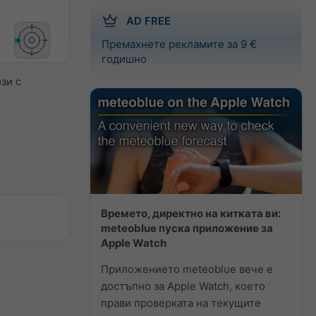
AD FREE
Премахнете рекламите за 9 €
годишно
зи с
Времето, директно на китката ви:
meteoblue пуска приложение за
Apple Watch
Приложението meteoblue вече е
достъпно за Apple Watch, което
прави проверката на текущите