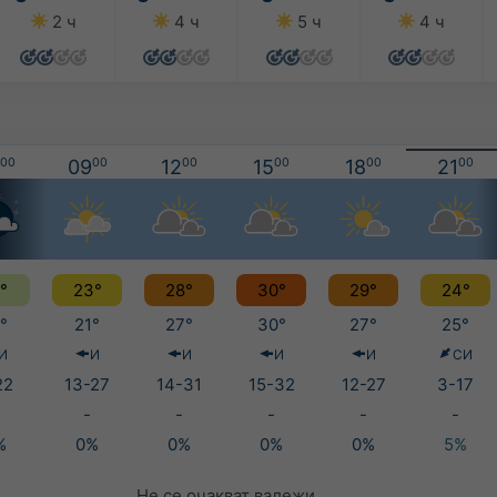
2 ч
4 ч
5 ч
4 ч
00
09
00
12
00
15
00
18
00
21
00
°
23°
28°
30°
29°
24°
°
21°
27°
30°
27°
25°
И
И
И
И
И
СИ
22
13-27
14-31
15-32
12-27
3-17
-
-
-
-
-
%
0%
0%
0%
0%
5%
Не се очакват валежи