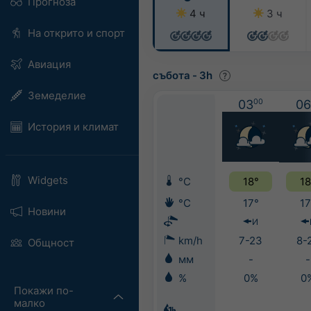
Прогноза
4 ч
3 ч
На открито и спорт
Авиация
събота
-
3h
Земеделие
03
00
06
История и климат
Widgets
°C
18°
18
°C
17°
17
Новини
И
km/h
7-23
8-
Общност
мм
-
-
%
0%
0
Покажи по-
малко