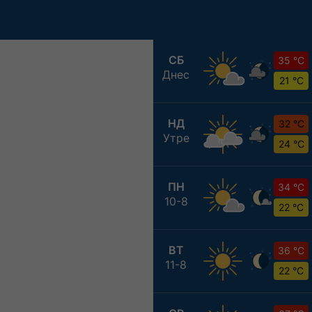
СБ
35 °C
Днес
21 °C
НД
32 °C
Утре
24 °C
ПН
34 °C
10-8
22 °C
ВТ
36 °C
11-8
22 °C