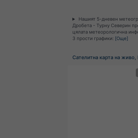
Нашият 5-дневен метеогр
Дробета - Турну Северин пр
цялата метеорологична инф
3 прости графики:
[Още]
Сателитна карта на живо,