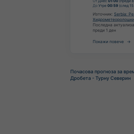
От
Днес
01:00
(преди 8
До
Утре
00:59
(след 15
Източник:
Serbia: Р
Хидрометеоролошки
Последна актуализа
преди 1 ден
Покажи повече
Почасова прогноза за вре
Дробета - Турну Северин