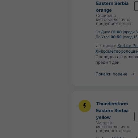
Eastern Serbia
orange
Сериозно
метеорологично
предупреждение
От
Днес
01:00
(преди 8
До
Утре
00:59
(след 15
Източник:
Serbia: Р
Хидрометеоролошки
Последна актуализа
преди 1 ден
Покажи повече
Thunderstorm
Eastern Serbia
yellow
Умерено
метеорологично
предупреждение