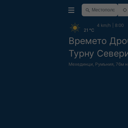
4 km/h
8:00
21 °C
Времето Дро
Турну Север
Мехединци
,
Румъния
,
76м н