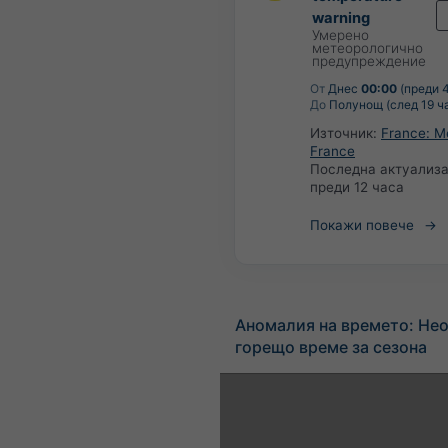
warning
Умерено
метеорологично
предупреждение
От
Днес
00:00
(преди 4
До
Полунощ (след 19 ч
Източник:
France: M
France
Последна актуализа
преди 12 часа
Покажи повече
Аномалия на времето: Не
горещо време за сезона