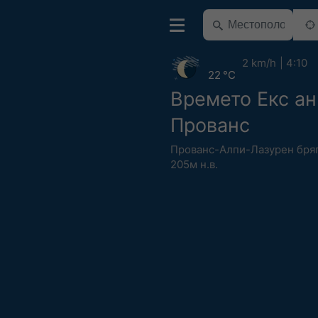
2 km/h
4:10
22 °C
Времето Екс ан
Прованс
Прованс-Алпи-Лазурен бря
205м н.в.