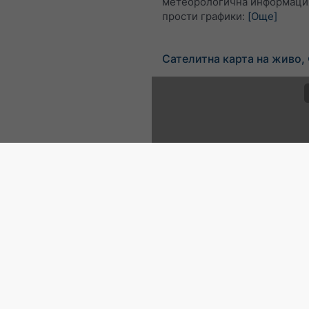
метеорологична информация
прости графики:
[Още]
Сателитна карта на живо,