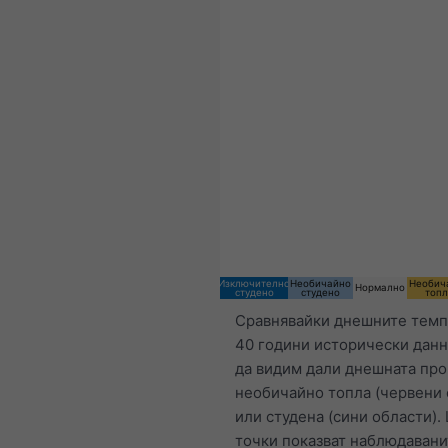
Изключително
Необичайно
Необич
Нормално
студено
студено
топ
Сравнявайки днешните темп
40 години исторически дан
да видим дали днешната про
необичайно топла (червени 
или студена (сини области).
точки показват наблюдавани