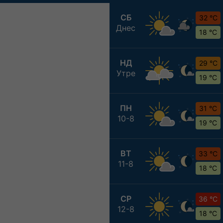
СБ
32 °C
Днес
18 °C
НД
29 °C
Утре
19 °C
ПН
31 °C
10-8
19 °C
ВТ
33 °C
11-8
18 °C
СР
36 °C
12-8
18 °C